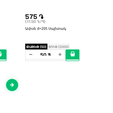
575
֏
(11.50
֏
/Հ)
Ափսե d=205 Սպիտակ
ՓԱԹԵԹ (50)
ՏՈՒՓ (2000)