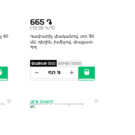
665
֏
(13.30
֏
/Հ)
 80
Կափարիչ փականով, տր.՝80
մմ, դեղին, խմիչով, փայլատ,
ՊՊ
ՓԱԹԵԹ (50)
ՏՈՒՓ (1000)
ԱՐՏ. 914017