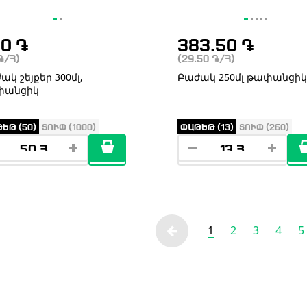
00
֏
383.50
֏
֏
/Հ)
(29.50
֏
/Հ)
ակ շեյքեր 300մլ,
Բաժակ 250մլ թափանցիկ
փանցիկ
ԵԹ (50)
ՏՈՒՓ (1000)
ՓԱԹԵԹ (13)
ՏՈՒՓ (260)
1
2
3
4
5