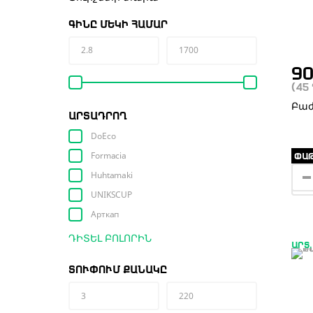
ԳԻՆԸ ՄԵԿԻ ՀԱՄԱՐ
9
(45
Բաժ
ԱՐՏԱԴՐՈՂ
DoEco
Formacia
ՓԱԹ
Huhtamaki
UNIKSCUP
Арткап
ԴԻՏԵԼ ԲՈԼՈՐԻՆ
ԱՐՏ.
ՏՈՒՓՈՒՄ ՔԱՆԱԿԸ