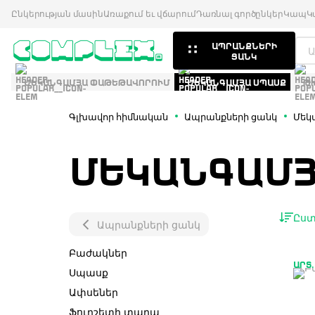
Ընկերության մասին
Առաքում եւ վճարում
Դառնալ գործընկեր
Կապ
Կ
ԱՊՐԱՆՔՆԵՐԻ
ՑԱՆԿ
ՄԵԿԱՆԳԱՄՅԱ ՓԱԹԵԹԱՎՈՐՈՒՄ
ՄԵԿԱՆԳԱՄՅԱ ՍՊԱՍՔ
Թ
Գլխավոր հիմնական
Ապրանքների ցանկ
Մեկ
ՄԵԿԱՆԳԱՄՅ
Ըստ
Ապրանքների ցանկ
Բաժակներ
ԱՐՏ.
Սպասք
Ափսեներ
Ֆուրշետի տարա