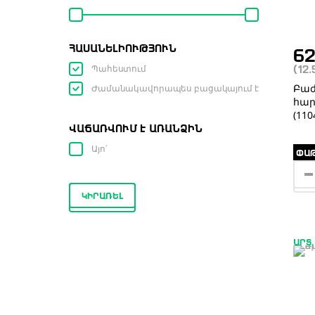
ՀԱՍԱՆԵԼԻՈՒԹՅՈՒՆ
6
Պահեստում
(12
Բաժ
Ժամանակավորապես բացակայում է
հար
(110
ՎԱՃԱՌՎՈՒՄ Է ԱՌԱՆՁԻՆ
Այո՛
ՓԱԹ
ԿԻՐԱՌԵԼ
ԱՐՏ.