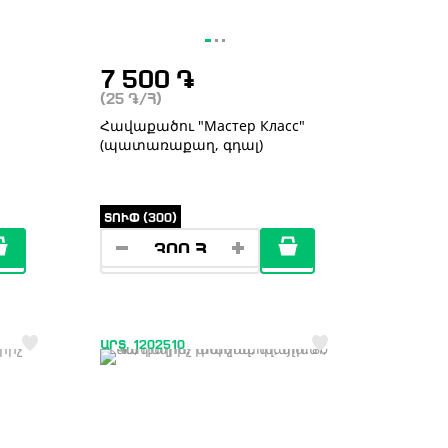
7 500
֏
(25
֏
/Հ)
,
Հավաքածու "Мастер Класс"
(պատառաքաղ, գդալ)
ՏՈՒՓ (300)
ԱՐՏ. 1202510