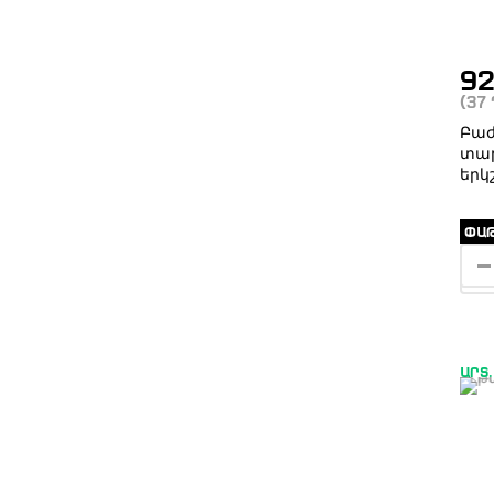
9
(37
Բաժ
տարո
երկշ
ՓԱԹ
ԱՐՏ.