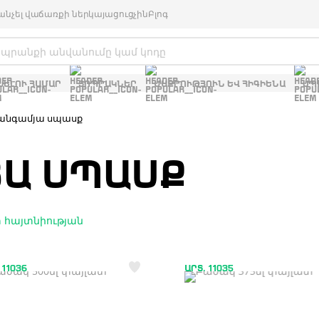
անչել վաճառքի ներկայացուցչին
Բլոգ
ԽԵԼՈՒ ՀԱՄԱՐ
ՏՈՊՐԱԿՆԵՐ
ՄԱՔՐՈՒԹՅՈՒՆ ԵՎ ՀԻԳԻԵՆԱ
ՍՊ
անգամյա սպասք
Ա ՍՊԱՍՔ
 հայտնիության
 11036
ԱՐՏ. 11035