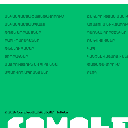
ՄԵԿԱՆԳԱՄՅԱ ՓԱԹԵԹԱՎՈՐՈՒՄ
ԸՆԿԵՐՈՒԹՅԱՆ ՄԱՍԻ
ՄԵԿԱՆԳԱՄՅԱ ՍՊԱՍՔ
ԱՌԱՔՈՒՄ ԵՒ ՎՃԱՐՈՒ
ԹՂԹԵ ԱՊՐԱՆՔՆԵՐ
ԴԱՌՆԱԼ ԳՈՐԾԸՆԿԵՐ
ԲԱՐԻ ՊԱՐԱԳԱՆԵՐ
ՌԵԿՎԻԶԻՏՆԵՐ
ԹԽԵԼՈՒ ՀԱՄԱՐ
ԿԱՊ
ՏՈՊՐԱԿՆԵՐ
ԿԱՆՉԵԼ ՎԱՃԱՌՔԻ Ն
ՄԱՔՐՈՒԹՅՈՒՆ ԵՎ ՀԻԳԻԵՆԱ
ՓԱԹԵԹԱՎՈՐՈՒՄ
ՍՊԱՌՎՈՂ ԱՊՐԱՆՔՆԵՐ
ԲԼՈԳ
© 2026 Complex-Ապրանքներ HoReCa