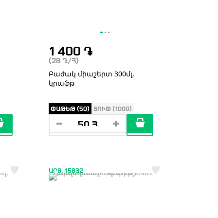
1 400
֏
(28
֏
/Հ)
Բաժակ միաշերտ 300մլ,
կրաֆթ
ՓԱԹԵԹ (50)
ՏՈՒՓ (1000)
ԱՐՏ. 15832