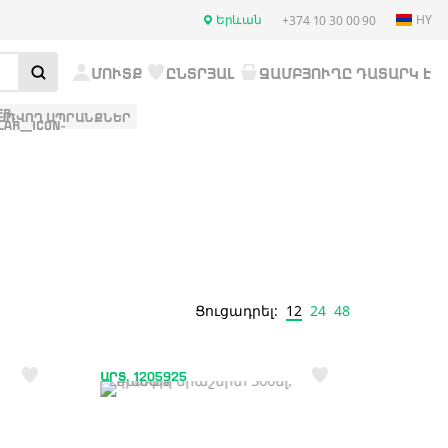
Երևան
HY
+374 10 30 00 90
ՄՈՒՏՔ
ԸՆՏՐՅԱԼ
ԶԱՄԲՅՈՒՂԸ ԴԱՏԱՐԿ Է
ԱՌՎՈՂ ԱՊՐԱՆՔՆԵՐ
12
24
48
Ցուցադրել:
ԱՐՏ. 1205925