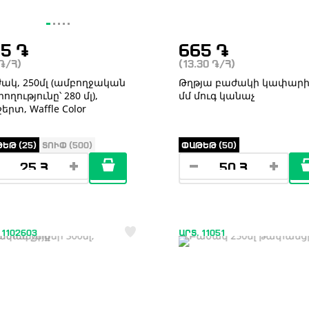
25
֏
665
֏
֏
/Հ)
(13.30
֏
/Հ)
ակ, 250մլ (ամբողջական
Թղթյա բաժակի կափարիչ
ղությունը՝ 280 մլ),
մմ մուգ կանաչ
երտ, Waffle Color
ԵԹ (25)
ՏՈՒՓ (500)
ՓԱԹԵԹ (50)
 1102603
ԱՐՏ. 11051