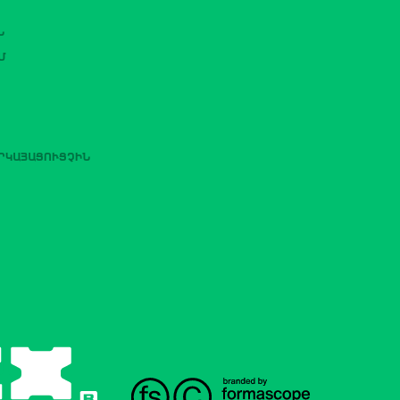
Ն
Մ
ԵՐԿԱՅԱՑՈՒՑՉԻՆ