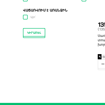
ՎԱՃԱՌՎՈՒՄ Է ԱՌԱՆՁԻՆ
Այո՛
1
(13
ԿԻՐԱՌԵԼ
Սառ
տոպ
խոր
Հ
Տ