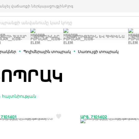
անչել վաճառքի ներկայացուցչին
Բլոգ
ԽԵԼՈՒ ՀԱՄԱՐ
ՏՈՊՐԱԿՆԵՐ
ՄԱՔՐՈՒԹՅՈՒՆ ԵՎ ՀԻԳԻԵՆԱ
ՍՊ
րակներ
Պոլիմերային տոպրակ
Սառույցի տոպրակ
ՏՈՊՐԱԿ
 հայտնիության
 7101401
ԱՐՏ. 7101402