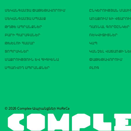
ՄԵԿԱՆԳԱՄՅԱ ՓԱԹԵԹԱՎՈՐՈՒՄ
ԸՆԿԵՐՈՒԹՅԱՆ ՄԱՍԻ
ՄԵԿԱՆԳԱՄՅԱ ՍՊԱՍՔ
ԱՌԱՔՈՒՄ ԵՒ ՎՃԱՐՈՒ
ԹՂԹԵ ԱՊՐԱՆՔՆԵՐ
ԴԱՌՆԱԼ ԳՈՐԾԸՆԿԵՐ
ԲԱՐԻ ՊԱՐԱԳԱՆԵՐ
ՌԵԿՎԻԶԻՏՆԵՐ
ԹԽԵԼՈՒ ՀԱՄԱՐ
ԿԱՊ
ՏՈՊՐԱԿՆԵՐ
ԿԱՆՉԵԼ ՎԱՃԱՌՔԻ Ն
ՄԱՔՐՈՒԹՅՈՒՆ ԵՎ ՀԻԳԻԵՆԱ
ՓԱԹԵԹԱՎՈՐՈՒՄ
ՍՊԱՌՎՈՂ ԱՊՐԱՆՔՆԵՐ
ԲԼՈԳ
© 2026 Complex-Ապրանքներ HoReCa