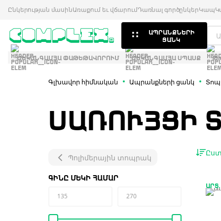
Ընկերության մասին
Առաքում եւ վճարում
Դառնալ գործընկեր
Կապ
Կ
ԱՊՐԱՆՔՆԵՐԻ
ՑԱՆԿ
ՄԵԿԱՆԳԱՄՅԱ ՓԱԹԵԹԱՎՈՐՈՒՄ
ՄԵԿԱՆԳԱՄՅԱ ՍՊԱՍՔ
Թ
Գլխավոր հիմնական
Ապրանքների ցանկ
Տոպ
ՍԱՌՈՒՅՑԻ 
Ըստ
Պոլիմերային տոպրակ
ԳԻՆԸ ՄԵԿԻ ՀԱՄԱՐ
ԱՐՏ.