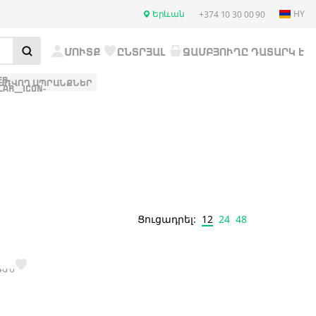
Երևան
HY
+374 10 30 00 90
ՄՈՒՏՔ
ԸՆՏՐՅԱԼ
ԶԱՄԲՅՈՒՂԸ ԴԱՏԱՐԿ Է
ԱՌՎՈՂ ԱՊՐԱՆՔՆԵՐ
12
24
48
Ցուցադրել: