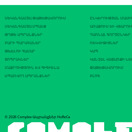
ՄԵԿԱՆԳԱՄՅԱ ՓԱԹԵԹԱՎՈՐՈՒՄ
ԸՆԿԵՐՈՒԹՅԱՆ ՄԱՍԻ
ՄԵԿԱՆԳԱՄՅԱ ՍՊԱՍՔ
ԱՌԱՔՈՒՄ ԵՒ ՎՃԱՐՈՒ
ԹՂԹԵ ԱՊՐԱՆՔՆԵՐ
ԴԱՌՆԱԼ ԳՈՐԾԸՆԿԵՐ
ԲԱՐԻ ՊԱՐԱԳԱՆԵՐ
ՌԵԿՎԻԶԻՏՆԵՐ
ԹԽԵԼՈՒ ՀԱՄԱՐ
ԿԱՊ
ՏՈՊՐԱԿՆԵՐ
ԿԱՆՉԵԼ ՎԱՃԱՌՔԻ Ն
ՄԱՔՐՈՒԹՅՈՒՆ ԵՎ ՀԻԳԻԵՆԱ
ՓԱԹԵԹԱՎՈՐՈՒՄ
ՍՊԱՌՎՈՂ ԱՊՐԱՆՔՆԵՐ
ԲԼՈԳ
© 2026 Complex-Ապրանքներ HoReCa