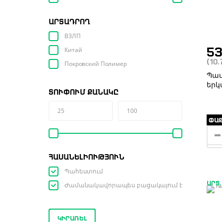
ԱՐՏԱԴՐՈՂ
ВЗЛП
Китай
5
(10
Покровский Полимер
Պատ
երկ
ՏՈՒՓՈՒՄ ՔԱՆԱԿԸ
ՓԱԹ
ՀԱՍԱՆԵԼԻՈՒԹՅՈՒՆ
Պահեստում
ԱՐՏ.
Ժամանակավորապես բացակայում է
ԿԻՐԱՌԵԼ