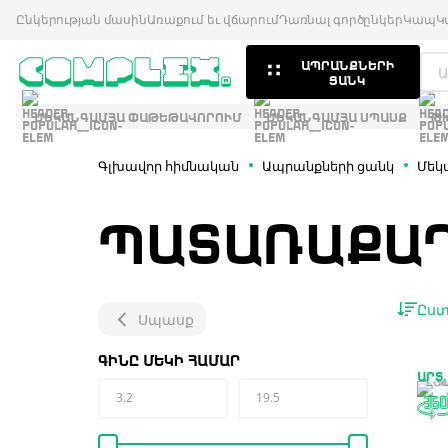
Ընկերության մասին
Առաքում եւ վճարում
Դառնալ գործընկեր
Կապ
Կ
ԱՊՐԱՆՔՆԵՐԻ
ՑԱՆԿ
ՄԵԿԱՆԳԱՄՅԱ ՓԱԹԵԹԱՎՈՐՈՒՄ
ՄԵԿԱՆԳԱՄՅԱ ՍՊԱՍՔ
Թ
Գլխավոր հիմնական
Ապրանքների ցանկ
Մեկ
ՊԱՏԱՌԱՔԱ
Ըստ
Սպասք
ԳԻՆԸ ՄԵԿԻ ՀԱՄԱՐ
ԱՐՏ.