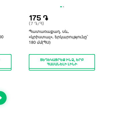
175
֏
(7
֏
/Հ)
Պատառաքաղ, սև,
00
«կրիստալ», երկարությունը՝
180 մմ(ՊՍ)
Բ
ՏԵՂԵԿԱՑՐԵՔ ԻՆՁ, ԵՐԲ
ՀԱՍԱՆԵԼԻ ԼԻՆԻ