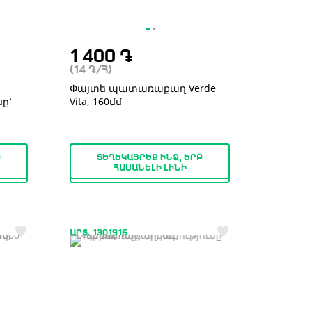
1 400
֏
(14
֏
/Հ)
Փայտե պատառաքաղ Verde
ը՝
Vita, 160մմ
Բ
ՏԵՂԵԿԱՑՐԵՔ ԻՆՁ, ԵՐԲ
ՀԱՍԱՆԵԼԻ ԼԻՆԻ
ԱՐՏ. 1301916