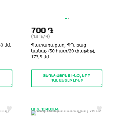
700
֏
(14
֏
/Հ)
 մմ,
Պատառաքաղ, ՊՊ, բաց
կանաչ (50 հատ/20 փաթեթ),
173,5 մմ
Բ
ՏԵՂԵԿԱՑՐԵՔ ԻՆՁ, ԵՐԲ
ՀԱՍԱՆԵԼԻ ԼԻՆԻ
ԱՐՏ. 1340304