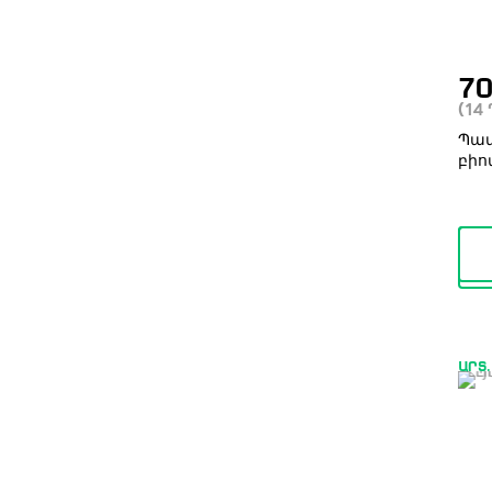
7
(14
Պա
բիո
ԱՐՏ.