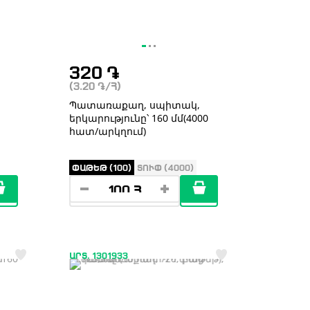
320
֏
(3.20
֏
/Հ)
Պատառաքաղ, սպիտակ,
երկարությունը՝ 160 մմ(4000
հատ/արկղում)
ՓԱԹԵԹ (100)
ՏՈՒՓ (4000)
ԱՐՏ. 1301933