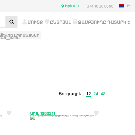
Երևան
HY
+374 10 30 00 90
ՄՈՒՏՔ
ԸՆՏՐՅԱԼ
ԶԱՄԲՅՈՒՂԸ ԴԱՏԱՐԿ Է
ԱՌՎՈՂ ԱՊՐԱՆՔՆԵՐ
12
24
48
Ցուցադրել:
ԱՐՏ. 1300211