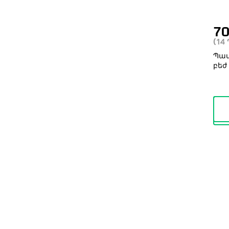
7
(14
Պատ
բեժ