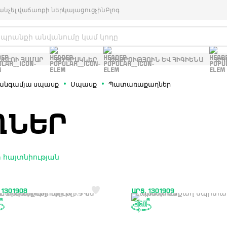
անչել վաճառքի ներկայացուցչին
Բլոգ
ԽԵԼՈՒ ՀԱՄԱՐ
ՏՈՊՐԱԿՆԵՐ
ՄԱՔՐՈՒԹՅՈՒՆ ԵՎ ՀԻԳԻԵՆԱ
ՍՊ
անգամյա սպասք
Սպասք
Պատառաքաղներ
ՂՆԵՐ
 հայտնիության
 1301908
ԱՐՏ. 1301909