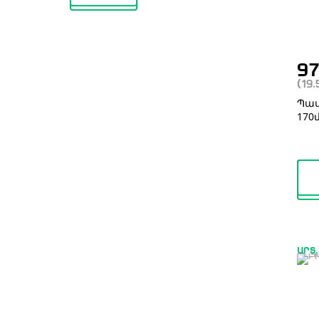
9
(19
Պատ
170
ԱՐՏ.