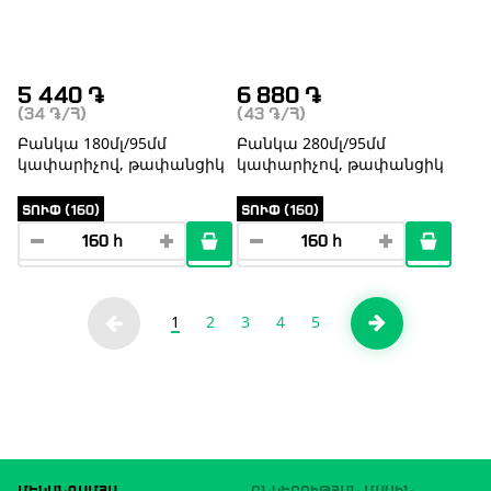
5 440
֏
6 880
֏
(34
֏
/Հ)
(43
֏
/Հ)
Բանկա 180մլ/95մմ
Բանկա 280մլ/95մմ
կափարիչով, թափանցիկ
կափարիչով, թափանցիկ
ՏՈՒՓ (160)
ՏՈՒՓ (160)
1
2
3
4
5
ՄԵԿԱՆԳԱՄՅԱ
ԸՆԿԵՐՈՒԹՅԱՆ ՄԱՍԻՆ