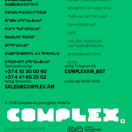
ՓԱԹԵԹԱՎՈՐՈՒՄ
ԱՌԱՔՈՒՄ ԵՒ ՎՃԱՐՈՒՄ
ՄԵԿԱՆԳԱՄՅԱ ՍՊԱՍՔ
ԴԱՌՆԱԼ ԳՈՐԾԸՆԿԵՐ
ԹՂԹԵ ԱՊՐԱՆՔՆԵՐ
ՌԵԿՎԻԶԻՏՆԵՐ
ԲԱՐԻ ՊԱՐԱԳԱՆԵՐ
ԿԱՊ
ԹԽԵԼՈՒ ՀԱՄԱՐ
ԿԱՆՉԵԼ ՎԱՃԱՌՔԻ
ՏՈՊՐԱԿՆԵՐ
ՆԵՐԿԱՅԱՑՈՒՑՉԻՆ
ՄԱՔՐՈՒԹՅՈՒՆ ԵՎ ՀԻԳԻԵՆԱ
ՓԱԹԵԹԱՎՈՐՈՒՄ
ՍՊԱՌՎՈՂ ԱՊՐԱՆՔՆԵՐ
ԲԼՈԳ
Զանգահարեք
գրեք Telegram-ին
+374 10 30 00 90
COMPLEXAM_BOT
+374 41 65 20 02
Գրեք փոստին
ամեն օր 09:00-18:00
SALES@COMPLEX.AM
© 2026 Complex-Ապրանքներ HoReCa
Հանրային առաջարկ