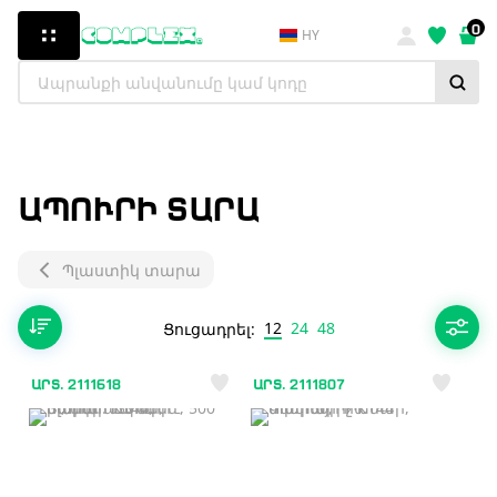
0
HY
ԱՊՈՒՐԻ ՏԱՐԱ
Պլաստիկ տարա
12
24
48
Ցուցադրել:
ԱՐՏ. 2111618
ԱՐՏ. 2111807