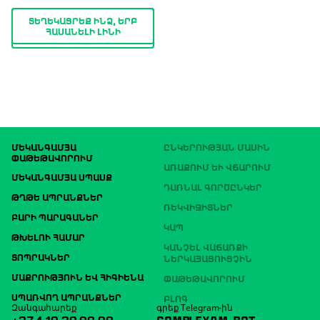
ՏԵՂԵԿԱՑՐԵՔ ԻՆՁ, ԵՐԲ
ՀԱՍԱՆԵԼԻ ԼԻՆԻ
ՄԵԿԱՆԳԱՄՅԱ
ԸՆԿԵՐՈՒԹՅԱՆ ՄԱՍԻՆ
ՓԱԹԵԹԱՎՈՐՈՒՄ
ԱՌԱՔՈՒՄ ԵՒ ՎՃԱՐՈՒՄ
ՄԵԿԱՆԳԱՄՅԱ ՍՊԱՍՔ
ԴԱՌՆԱԼ ԳՈՐԾԸՆԿԵՐ
ԹՂԹԵ ԱՊՐԱՆՔՆԵՐ
ՌԵԿՎԻԶԻՏՆԵՐ
ԲԱՐԻ ՊԱՐԱԳԱՆԵՐ
ԿԱՊ
ԹԽԵԼՈՒ ՀԱՄԱՐ
ԿԱՆՉԵԼ ՎԱՃԱՌՔԻ
ՏՈՊՐԱԿՆԵՐ
ՆԵՐԿԱՅԱՑՈՒՑՉԻՆ
ՄԱՔՐՈՒԹՅՈՒՆ ԵՎ ՀԻԳԻԵՆԱ
ՓԱԹԵԹԱՎՈՐՈՒՄ
ՍՊԱՌՎՈՂ ԱՊՐԱՆՔՆԵՐ
ԲԼՈԳ
Զանգահարեք
գրեք Telegram-ին
+374 10 30 00 90
COMPLEXAM_BOT