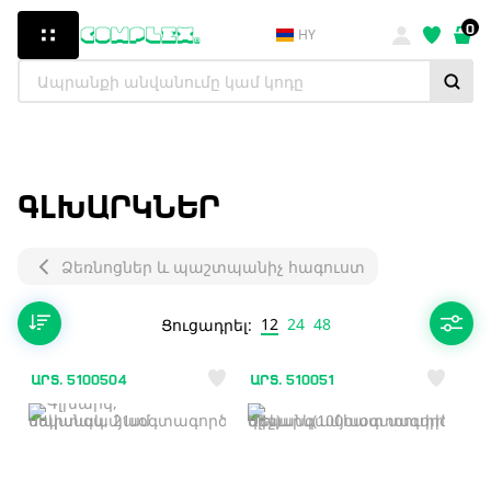
0
HY
ԳԼԽԱՐԿՆԵՐ
Ձեռնոցներ և պաշտպանիչ հագուստ
12
24
48
Ցուցադրել:
ԱՐՏ. 5100504
ԱՐՏ. 510051