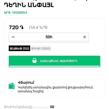
ԴԵՂԻՆ ԱՆՓԱՅԼ
ԱՐՏ. 12028054
720
֏
(14.4
֏
/Հ)
ՓԱԹԵԹ (50)
ՏՈՒՓ (1000)
ԱՎԵԼԱՑՆԵԼ ԶԱՄԲՅՈՒՂ
Վճարում
Կանխիկ ստանալիս, քարտով ցուցասրահում,
ստանալ հաշիվ
Տուփում քանակը
50