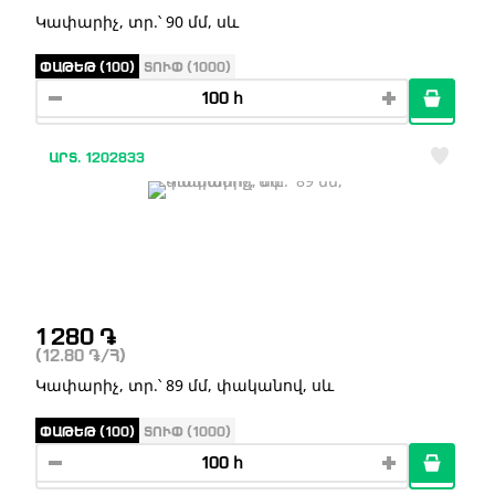
Կափարիչ, տր.՝ 90 մմ, սև
ՓԱԹԵԹ (100)
ՏՈՒՓ (1000)
ԱՐՏ. 1202833
1 280
֏
(12.80
֏
/Հ)
Կափարիչ, տր.՝ 89 մմ, փականով, սև
ՓԱԹԵԹ (100)
ՏՈՒՓ (1000)