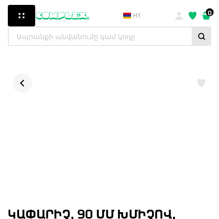
0
HY
ԿԱՓԱՐԻՉ, 90 ՄՄ ԽՄԻՉՈՎ,