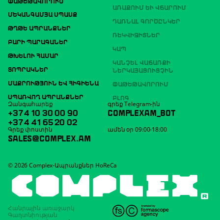
ՓԱԹԵԹԱՎՈՐՈՒՄ
ԱՌԱՔՈՒՄ ԵՒ ՎՃԱՐՈՒՄ
ՄԵԿԱՆԳԱՄՅԱ ՍՊԱՍՔ
ԴԱՌՆԱԼ ԳՈՐԾԸՆԿԵՐ
ԹՂԹԵ ԱՊՐԱՆՔՆԵՐ
ՌԵԿՎԻԶԻՏՆԵՐ
ԲԱՐԻ ՊԱՐԱԳԱՆԵՐ
ԿԱՊ
ԹԽԵԼՈՒ ՀԱՄԱՐ
ԿԱՆՉԵԼ ՎԱՃԱՌՔԻ
ՏՈՊՐԱԿՆԵՐ
ՆԵՐԿԱՅԱՑՈՒՑՉԻՆ
ՄԱՔՐՈՒԹՅՈՒՆ ԵՎ ՀԻԳԻԵՆԱ
ՓԱԹԵԹԱՎՈՐՈՒՄ
ՍՊԱՌՎՈՂ ԱՊՐԱՆՔՆԵՐ
ԲԼՈԳ
Զանգահարեք
գրեք Telegram-ին
+374 10 30 00 90
COMPLEXAM_BOT
+374 41 65 20 02
Գրեք փոստին
ամեն օր 09:00-18:00
SALES@COMPLEX.AM
© 2026 Complex-Ապրանքներ HoReCa
Հանրային առաջարկ
Գաղտնիության