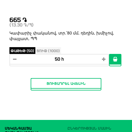
665
֏
(13.30
֏
/Հ)
Կափարիչ փականով, տր.՝80 մմ, դեղին, խմիչով,
փայլատ, ՊՊ
ՓԱԹԵԹ (50)
ՏՈՒՓ (1000)
ՑՈՒՑԱԴՐԵԼ ԱՎԵԼԻՆ
ՄԵԿԱՆԳԱՄՅԱ
ԸՆԿԵՐՈՒԹՅԱՆ ՄԱՍԻՆ