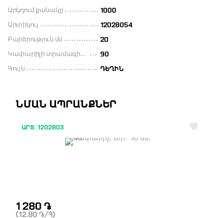
Արկղում քանակը
1000
Արտիկուլ
12028054
Բարձրություն մմ
20
Կափարիչի տրամագիծը մլ
90
Գույն
ԴԵՂԻՆ
ՆՄԱՆ ԱՊՐԱՆՔՆԵՐ
ԱՐՏ. 1202803
1 280
֏
(12.80
֏
/Հ)