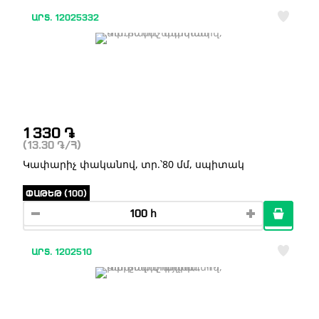
ԱՐՏ. 12025332
1 330
֏
(13.30
֏
/Հ)
Կափարիչ փականով, տր.՝80 մմ, սպիտակ
ՓԱԹԵԹ (100)
ԱՐՏ. 1202510