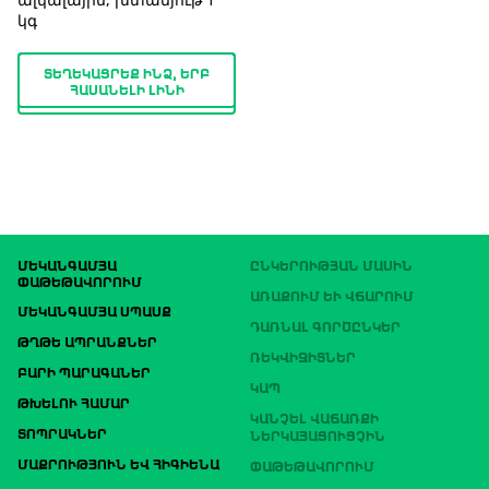
կգ
ՏԵՂԵԿԱՑՐԵՔ ԻՆՁ, ԵՐԲ
ՀԱՍԱՆԵԼԻ ԼԻՆԻ
ՄԵԿԱՆԳԱՄՅԱ
ԸՆԿԵՐՈՒԹՅԱՆ ՄԱՍԻՆ
ՓԱԹԵԹԱՎՈՐՈՒՄ
ԱՌԱՔՈՒՄ ԵՒ ՎՃԱՐՈՒՄ
ՄԵԿԱՆԳԱՄՅԱ ՍՊԱՍՔ
ԴԱՌՆԱԼ ԳՈՐԾԸՆԿԵՐ
ԹՂԹԵ ԱՊՐԱՆՔՆԵՐ
ՌԵԿՎԻԶԻՏՆԵՐ
ԲԱՐԻ ՊԱՐԱԳԱՆԵՐ
ԿԱՊ
ԹԽԵԼՈՒ ՀԱՄԱՐ
ԿԱՆՉԵԼ ՎԱՃԱՌՔԻ
ՏՈՊՐԱԿՆԵՐ
ՆԵՐԿԱՅԱՑՈՒՑՉԻՆ
ՄԱՔՐՈՒԹՅՈՒՆ ԵՎ ՀԻԳԻԵՆԱ
ՓԱԹԵԹԱՎՈՐՈՒՄ