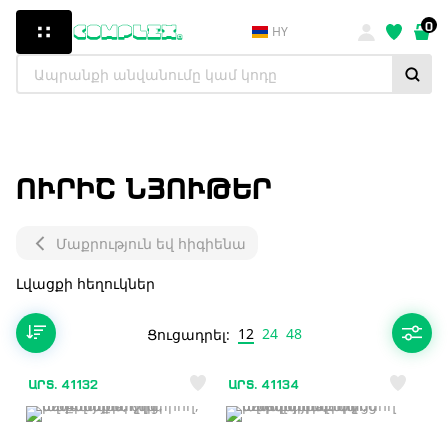
0
HY
ՈՒՐԻՇ ՆՅՈՒԹԵՐ
Մաքրություն եվ հիգիենա
Լվացքի հեղուկներ
12
24
48
Ցուցադրել:
ԱՐՏ. 41132
ԱՐՏ. 41134