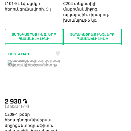
L101-5Լ Լվացմքի
С204 տեքստիլի
հեղուկգունավորի, 5 լ
մաքրմանմիջոց,
ալկալային, փրփրող,
խտանյութ 5 կգ
ՏԵՂԵԿԱՑՐԵՔ ԻՆՁ, ԵՐԲ
ՏԵՂԵԿԱՑՐԵՔ ԻՆՁ, ԵՐԲ
ՀԱՍԱՆԵԼԻ ԼԻՆԻ
ՀԱՍԱՆԵԼԻ ԼԻՆԻ
ԱՐՏ. 41149
2 930
֏
(2 930
֏
/Հ)
С208-1 բծեր
հեռացնողունիվերսալ
միջոցԱնտիգրաֆիտի,
ալկալային, խտանյութ 1