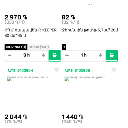
2 970
֏
82
֏
(330
֏
/Հ)
(82
֏
/Հ)
ՀԴՄ ժապավեն R-KEEPER,
Ջերմային թուղթ 5,7սմ*20մ
80 մմ*45 մ
ՓԱԹԵԹ (9)
ՏՈՒՓ (108)
Հ
ԱՐՏ. 8100604
ԱՐՏ. 8100808
2 044
֏
1 440
֏
(73
֏
/Հ)
(240
֏
/Հ)