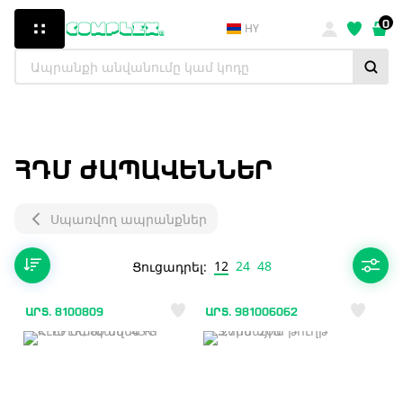
0
HY
ՀԴՄ ԺԱՊԱՎԵՆՆԵՐ
Սպառվող ապրանքներ
12
24
48
Ցուցադրել:
ԱՐՏ. 8100809
ԱՐՏ. 981006062