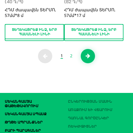
(40
֏
/Հ)
(82
֏
/Հ)
ՀԴՄ ժապավեն ՏԵՐՄՈ,
ՀԴՄ ժապավեն ՏԵՐՄՈ,
57մմ*8 մ
57մմ*17 մ
ՏԵՂԵԿԱՑՐԵՔ ԻՆՁ, ԵՐԲ
ՏԵՂԵԿԱՑՐԵՔ ԻՆՁ, ԵՐԲ
ՀԱՍԱՆԵԼԻ ԼԻՆԻ
ՀԱՍԱՆԵԼԻ ԼԻՆԻ
1
2
ՄԵԿԱՆԳԱՄՅԱ
ԸՆԿԵՐՈՒԹՅԱՆ ՄԱՍԻՆ
ՓԱԹԵԹԱՎՈՐՈՒՄ
ԱՌԱՔՈՒՄ ԵՒ ՎՃԱՐՈՒՄ
ՄԵԿԱՆԳԱՄՅԱ ՍՊԱՍՔ
ԴԱՌՆԱԼ ԳՈՐԾԸՆԿԵՐ
ԹՂԹԵ ԱՊՐԱՆՔՆԵՐ
ՌԵԿՎԻԶԻՏՆԵՐ
ԲԱՐԻ ՊԱՐԱԳԱՆԵՐ