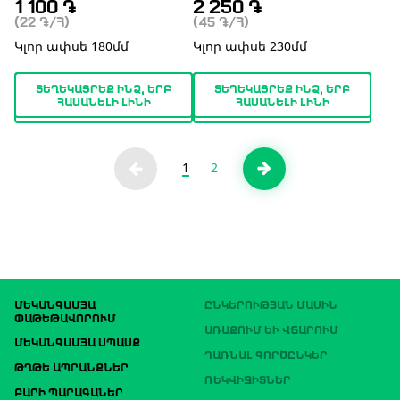
1 100
֏
2 250
֏
(22
֏
/Հ)
(45
֏
/Հ)
Կլոր ափսե 180մմ
Կլոր ափսե 230մմ
ՏԵՂԵԿԱՑՐԵՔ ԻՆՁ, ԵՐԲ
ՏԵՂԵԿԱՑՐԵՔ ԻՆՁ, ԵՐԲ
ՀԱՍԱՆԵԼԻ ԼԻՆԻ
ՀԱՍԱՆԵԼԻ ԼԻՆԻ
1
2
ՄԵԿԱՆԳԱՄՅԱ
ԸՆԿԵՐՈՒԹՅԱՆ ՄԱՍԻՆ
ՓԱԹԵԹԱՎՈՐՈՒՄ
ԱՌԱՔՈՒՄ ԵՒ ՎՃԱՐՈՒՄ
ՄԵԿԱՆԳԱՄՅԱ ՍՊԱՍՔ
ԴԱՌՆԱԼ ԳՈՐԾԸՆԿԵՐ
ԹՂԹԵ ԱՊՐԱՆՔՆԵՐ
ՌԵԿՎԻԶԻՏՆԵՐ
ԲԱՐԻ ՊԱՐԱԳԱՆԵՐ