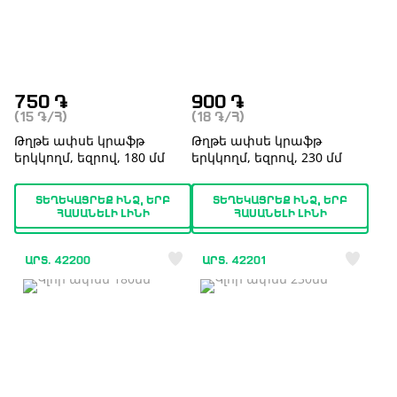
750
֏
900
֏
(15
֏
/Հ)
(18
֏
/Հ)
Թղթե ափսե կրաֆթ
Թղթե ափսե կրաֆթ
երկկողմ, եզրով, 180 մմ
երկկողմ, եզրով, 230 մմ
ՏԵՂԵԿԱՑՐԵՔ ԻՆՁ, ԵՐԲ
ՏԵՂԵԿԱՑՐԵՔ ԻՆՁ, ԵՐԲ
ՀԱՍԱՆԵԼԻ ԼԻՆԻ
ՀԱՍԱՆԵԼԻ ԼԻՆԻ
ԱՐՏ. 42200
ԱՐՏ. 42201