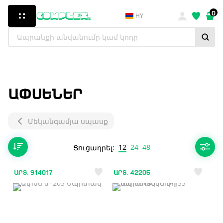
0
HY
ԱՓՍԵՆԵՐ
Մեկանգամյա սպասք
12
24
48
Ցուցադրել:
ԱՐՏ. 914017
ԱՐՏ. 42205