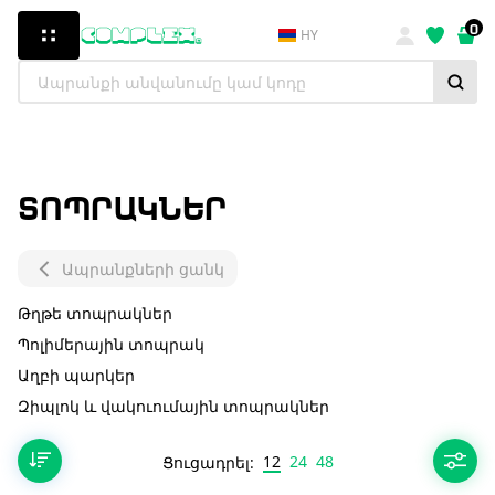
0
HY
ՏՈՊՐԱԿՆԵՐ
Ապրանքների ցանկ
Թղթե տոպրակներ
Պոլիմերային տոպրակ
Աղբի պարկեր
Զիպլոկ և վակուումային տոպրակներ
12
24
48
Ցուցադրել: