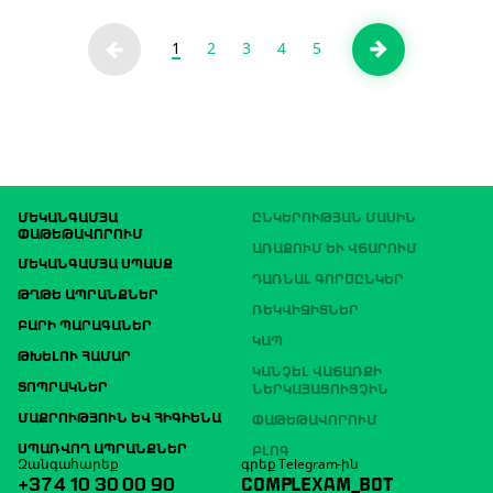
1
2
3
4
5
ՄԵԿԱՆԳԱՄՅԱ
ԸՆԿԵՐՈՒԹՅԱՆ ՄԱՍԻՆ
ՓԱԹԵԹԱՎՈՐՈՒՄ
ԱՌԱՔՈՒՄ ԵՒ ՎՃԱՐՈՒՄ
ՄԵԿԱՆԳԱՄՅԱ ՍՊԱՍՔ
ԴԱՌՆԱԼ ԳՈՐԾԸՆԿԵՐ
ԹՂԹԵ ԱՊՐԱՆՔՆԵՐ
ՌԵԿՎԻԶԻՏՆԵՐ
ԲԱՐԻ ՊԱՐԱԳԱՆԵՐ
ԿԱՊ
ԹԽԵԼՈՒ ՀԱՄԱՐ
ԿԱՆՉԵԼ ՎԱՃԱՌՔԻ
ՏՈՊՐԱԿՆԵՐ
ՆԵՐԿԱՅԱՑՈՒՑՉԻՆ
ՄԱՔՐՈՒԹՅՈՒՆ ԵՎ ՀԻԳԻԵՆԱ
ՓԱԹԵԹԱՎՈՐՈՒՄ
ՍՊԱՌՎՈՂ ԱՊՐԱՆՔՆԵՐ
ԲԼՈԳ
Զանգահարեք
գրեք Telegram-ին
+374 10 30 00 90
COMPLEXAM_BOT