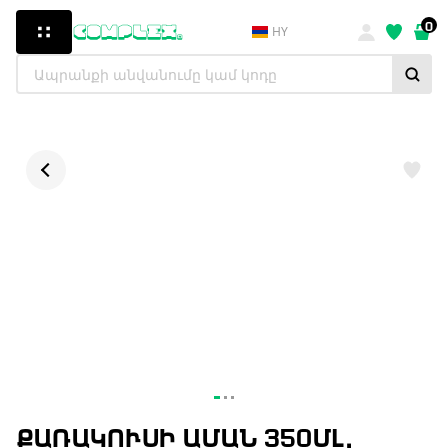
0
HY
ՔԱՌԱԿՈՒՍԻ ԱՄԱՆ 350ՄԼ,