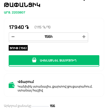
ԹԱՓԱՆՑԻԿ
ԱՐՏ. 2203807
17940
֏
(115
֏
/Հ)
ՏՈՒՓ (156)
ԱՎԵԼԱՑՆԵԼ ԶԱՄԲՅՈՒՂ
Վճարում
Կանխիկ ստանալիս, քարտով ցուցասրահում,
ստանալ հաշիվ
Արկղում քանակը
156