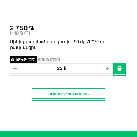
2 750
֏
(110
֏
/Հ)
Մինի-բաժակ«Քառակուսի», 90 մլ, 70*70 մմ,
թափանցիկ
ՓԱԹԵԹ (25)
ՏՈՒՓ (500)
ՑՈՒՑԱԴՐԵԼ ԱՎԵԼԻՆ