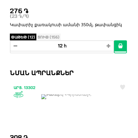
276
֏
(23
֏
/Հ)
Կափարիչ քառակուսի ամանի 350մլ, թափանցիկ
ՓԱԹԵԹ (12)
ՏՈՒՓ (156)
ՆՄԱՆ ԱՊՐԱՆՔՆԵՐ
ԱՐՏ. 13302
308
֏