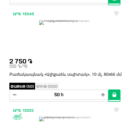
ԱՐՏ. 13349
2 750
֏
(55
֏
/Հ)
Բաժակապնակ «Ալիքաձև սպիտակ», 10 մլ, 80x66 մմ
ՓԱԹԵԹ (50)
ՏՈՒՓ (500)
ԱՐՏ. 13322