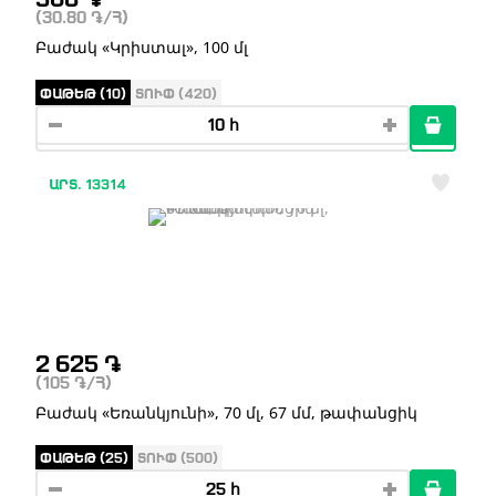
(30.80
֏
/Հ)
Բաժակ «Կրիստալ», 100 մլ
ՓԱԹԵԹ (10)
ՏՈՒՓ (420)
ԱՐՏ. 13314
2 625
֏
(105
֏
/Հ)
Բաժակ «Եռանկյունի», 70 մլ, 67 մմ, թափանցիկ
ՓԱԹԵԹ (25)
ՏՈՒՓ (500)