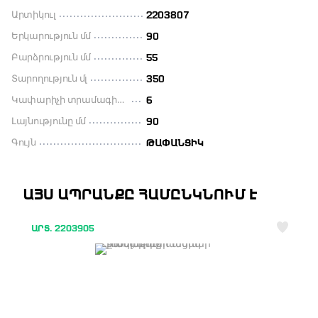
Արտիկուլ
2203807
Երկարություն մմ
90
Բարձրություն մմ
55
Տարողություն մլ
350
Կափարիչի տրամագիծը մլ
6
Լայնությունը մմ
90
Գույն
ԹԱՓԱՆՑԻԿ
ԱՅՍ ԱՊՐԱՆՔԸ ՀԱՄԸՆԿՆՈՒՄ Է
ԱՐՏ. 2203905