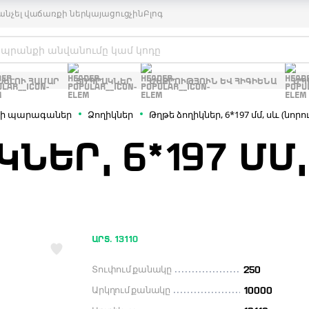
անչել վաճառքի ներկայացուցչին
Բլոգ
ԽԵԼՈՒ ՀԱՄԱՐ
ՏՈՊՐԱԿՆԵՐ
ՄԱՔՐՈՒԹՅՈՒՆ ԵՎ ՀԻԳԻԵՆԱ
ՍՊ
ի պարագաներ
Ձողիկներ
Թղթե ձողիկներ, 6*197 մմ, սև (նորու
ԵՐ, 6*197 ՄՄ, 
ԱՐՏ. 13110
Տուփում քանակը
250
Արկղում քանակը
10000