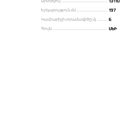
Արտիկուլ
13110
Երկարություն մմ
197
Կափարիչի տրամագիծը մլ
6
Գույն
ՍԵՒ