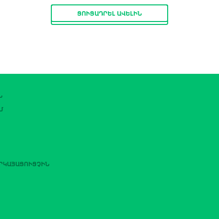
ՑՈՒՑԱԴՐԵԼ ԱՎԵԼԻՆ
Ն
Մ
ԵՐԿԱՅԱՑՈՒՑՉԻՆ