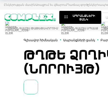
Ընկերության մասին
Առաքում եւ վճարում
Դառնալ գործընկեր
Կապ
Կ
ԱՊՐԱՆՔՆԵՐԻ
ՑԱՆԿ
ՄԵԿԱՆԳԱՄՅԱ ՓԱԹԵԹԱՎՈՐՈՒՄ
ՄԵԿԱՆԳԱՄՅԱ ՍՊԱՍՔ
Թ
Գլխավոր հիմնական
Ապրանքների ցանկ
Բար
ԹՂԹԵ ՁՈՂԻԿՆ
ՆՈՐՈՒՅԹ)