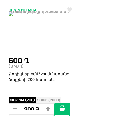
ԱՐՏ. 91303404
600
֏
(3
֏
/Հ)
Ձողիկներ 8մմ*240մմ առանց
ծալքերի 200 հատ, սև
ՓԱԹԵԹ (200)
ՏՈՒՓ (2000)