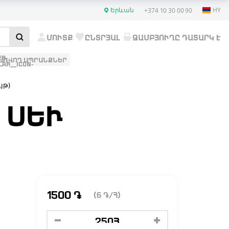
Երևան
HY
+374 10 30 00 90
ՄՈՒՏՔ
ԸՆՏՐՅԱԼ
ԶԱՄԲՅՈՒՂԸ ԴԱՏԱՐԿ Է
ԱՌՎՈՂ ԱՊՐԱՆՔՆԵՐ
յթ)
ՍԵՒ (
1500
֏
(6
֏
/Հ)