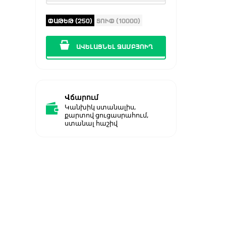
ՓԱԹԵԹ (250)
ՏՈՒՓ (10000)
ԱՎԵԼԱՑՆԵԼ ԶԱՄԲՅՈՒՂ
Վճարում
Կանխիկ ստանալիս,
քարտով ցուցասրահում,
ստանալ հաշիվ