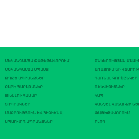
ՄԵԿԱՆԳԱՄՅԱ ՓԱԹԵԹԱՎՈՐՈՒՄ
ԸՆԿԵՐՈՒԹՅԱՆ ՄԱՍԻ
ՄԵԿԱՆԳԱՄՅԱ ՍՊԱՍՔ
ԱՌԱՔՈՒՄ ԵՒ ՎՃԱՐՈՒ
ԹՂԹԵ ԱՊՐԱՆՔՆԵՐ
ԴԱՌՆԱԼ ԳՈՐԾԸՆԿԵՐ
ԲԱՐԻ ՊԱՐԱԳԱՆԵՐ
ՌԵԿՎԻԶԻՏՆԵՐ
ԹԽԵԼՈՒ ՀԱՄԱՐ
ԿԱՊ
ՏՈՊՐԱԿՆԵՐ
ԿԱՆՉԵԼ ՎԱՃԱՌՔԻ Ն
ՄԱՔՐՈՒԹՅՈՒՆ ԵՎ ՀԻԳԻԵՆԱ
ՓԱԹԵԹԱՎՈՐՈՒՄ
ՍՊԱՌՎՈՂ ԱՊՐԱՆՔՆԵՐ
ԲԼՈԳ