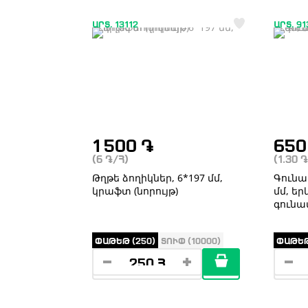
ԱՐՏ. 13112
ԱՐՏ. 9
1 500
֏
65
(6
֏
/Հ)
(1.30
֏
Թղթե ձողիկներ, 6*197 մմ,
Գունավ
կրաֆտ (նորույթ)
մմ, եր
գունա
ՓԱԹԵԹ (250)
ՏՈՒՓ (10000)
ՓԱԹԵԹ