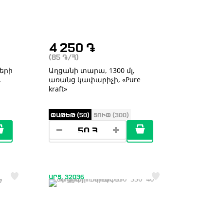
4 250
֏
(85
֏
/Հ)
երի
Աղցանի տարա, 1300 մլ,
,
առանց կափարիչի, «Pure
kraft»
ՓԱԹԵԹ (50)
ՏՈՒՓ (300)
ԱՐՏ. 32036