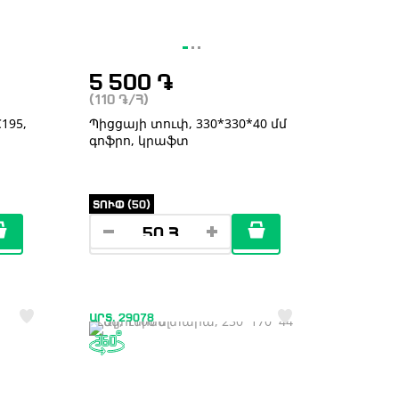
5 500
֏
(110
֏
/Հ)
195,
Պիցցայի տուփ, 330*330*40 մմ
գոֆրո, կրաֆտ
ՏՈՒՓ (50)
ԱՐՏ. 29078