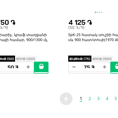
750
֏
4 125
֏
֏
/Հ)
(55
֏
/Հ)
արիչ, կրաֆ տաղցանի
SpK-25 հատակ սուշիի հ
աjի համար, 900/1300 մլ,
սև 900 հատ/տուփ(1970 40
ԵԹ (50)
ՏՈՒՓ (300)
ՓԱԹԵԹ (75)
ՏՈՒՓ (900)
1
2
3
4
5