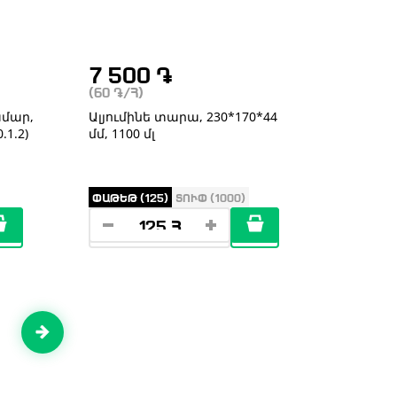
7 500
֏
(60
֏
/Հ)
ամար,
Ալյումինե տարա, 230*170*44
.1.2)
մմ, 1100 մլ
ՓԱԹԵԹ (125)
ՏՈՒՓ (1000)