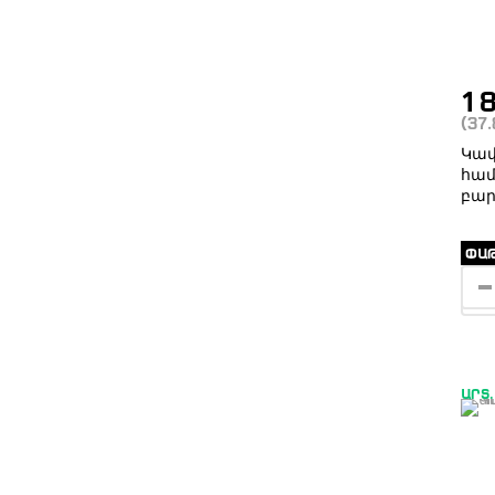
1 
(37
Կափ
համա
բար
ՓԱԹ
ԱՐՏ.