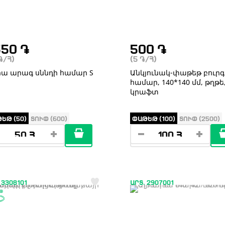
550
֏
500
֏
֏
/Հ)
(5
֏
/Հ)
ա արագ սննդի համար S
Անկյունակ-փաթեթ բուրգ
համար, 140*140 մմ, թղթե
կրաֆտ
ԵԹ (50)
ՏՈՒՓ (600)
ՓԱԹԵԹ (100)
ՏՈՒՓ (2500)
 3308101
ԱՐՏ. 2907001