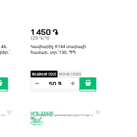
1 450
֏
(29
֏
/Հ)
44,
Կափարիչ К144 տարայի
րձր.՝
համար, տր.՝130, ՊՊ
ՓԱԹԵԹ (50)
ՏՈՒՓ (300)
ԱՐՏ. 33426