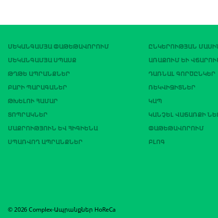
ՄԵԿԱՆԳԱՄՅԱ ՓԱԹԵԹԱՎՈՐՈՒՄ
ԸՆԿԵՐՈՒԹՅԱՆ ՄԱՍԻ
ՄԵԿԱՆԳԱՄՅԱ ՍՊԱՍՔ
ԱՌԱՔՈՒՄ ԵՒ ՎՃԱՐՈՒ
ԹՂԹԵ ԱՊՐԱՆՔՆԵՐ
ԴԱՌՆԱԼ ԳՈՐԾԸՆԿԵՐ
ԲԱՐԻ ՊԱՐԱԳԱՆԵՐ
ՌԵԿՎԻԶԻՏՆԵՐ
ԹԽԵԼՈՒ ՀԱՄԱՐ
ԿԱՊ
ՏՈՊՐԱԿՆԵՐ
ԿԱՆՉԵԼ ՎԱՃԱՌՔԻ Ն
ՄԱՔՐՈՒԹՅՈՒՆ ԵՎ ՀԻԳԻԵՆԱ
ՓԱԹԵԹԱՎՈՐՈՒՄ
ՍՊԱՌՎՈՂ ԱՊՐԱՆՔՆԵՐ
ԲԼՈԳ
© 2026 Complex-Ապրանքներ HoReCa