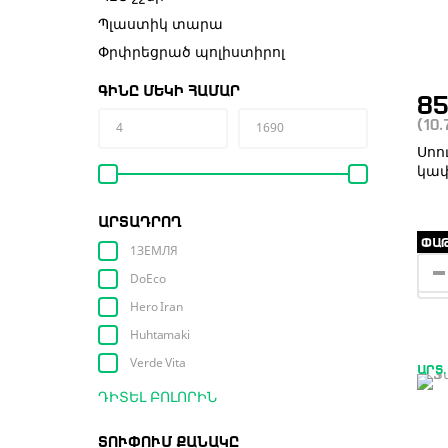
Պլաստիկ տարա
Փրփրեցրած պոլիստիրոլ
ԳԻՆԸ ՄԵԿԻ ՀԱՄԱՐ
8
(10
Սոո
կափ
ԱՐՏԱԴՐՈՂ
ՓԱԹ
1ЗЕМЛЯ
DoEco
Hero Iran
Huhtamaki
Verde Vita
ԱՐՏ.
ԴԻՏԵԼ ԲՈԼՈՐԻՆ
ՏՈՒՓՈՒՄ ՔԱՆԱԿԸ