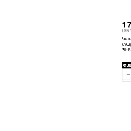
1 
(35
Կափ
տար
ՊԷՏ
ՓԱԹ