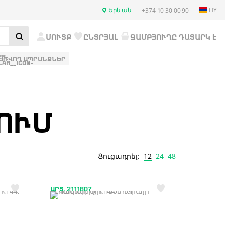
Երևան
HY
+374 10 30 00 90
ՄՈՒՏՔ
ԸՆՏՐՅԱԼ
ԶԱՄԲՅՈՒՂԸ ԴԱՏԱՐԿ Է
ԱՌՎՈՂ ԱՊՐԱՆՔՆԵՐ
ՈՒՄ
12
24
48
Ցուցադրել:
ԱՐՏ. 2111807