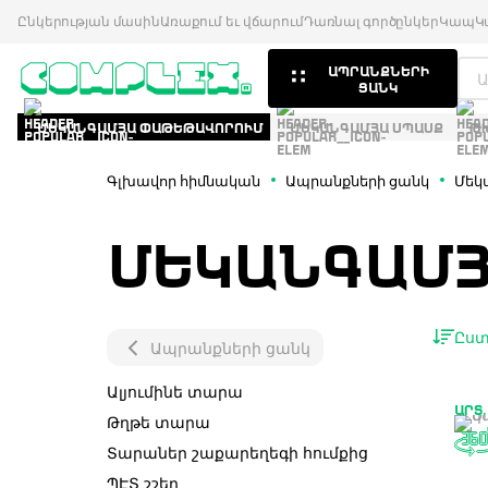
Ընկերության մասին
Առաքում եւ վճարում
Դառնալ գործընկեր
Կապ
Կ
ԱՊՐԱՆՔՆԵՐԻ
ՑԱՆԿ
ՄԵԿԱՆԳԱՄՅԱ ՓԱԹԵԹԱՎՈՐՈՒՄ
ՄԵԿԱՆԳԱՄՅԱ ՍՊԱՍՔ
Թ
Գլխավոր հիմնական
Ապրանքների ցանկ
Մեկ
ՄԵԿԱՆԳԱՄ
Ըստ
Ապրանքների ցանկ
Ալյումինե տարա
ԱՐՏ.
Թղթե տարա
Տարաներ շաքարեղեգի հումքից
ՊԷՏ շշեր