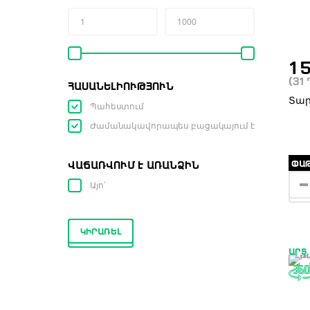
1 
(31
ՀԱՍԱՆԵԼԻՈՒԹՅՈՒՆ
Տար
Պահեստում
Ժամանակավորապես բացակայում է
ՓԱԹ
ՎԱՃԱՌՎՈՒՄ Է ԱՌԱՆՁԻՆ
Այո՛
ԿԻՐԱՌԵԼ
ԱՐՏ.