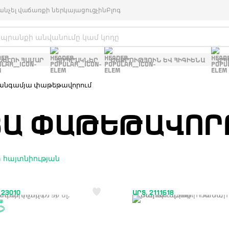
անչել վաճառքի ներկայացուցչին
Բլոգ
ԽԵԼՈՒ ՀԱՄԱՐ
ՏՈՊՐԱԿՆԵՐ
ՄԱՔՐՈՒԹՅՈՒՆ ԵՎ ՀԻԳԻԵՆԱ
ՍՊ
անգամյա փաթեթավորում
ՅԱ ՓԱԹԵԹԱՎՈՐ
 հայտնիության
 23010
ԱՐՏ. 2111618