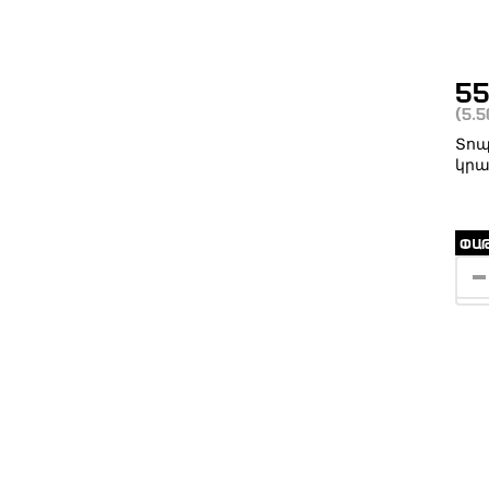
5
(5.
Տոպ
կրա
ՓԱԹ