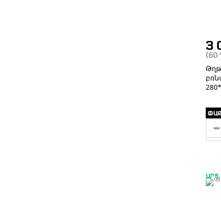
3 
(60
Թղ
բռն
280
ՓԱԹ
ԱՐՏ.