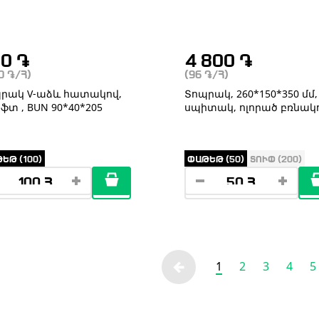
50
֏
4 800
֏
50
֏
/Հ)
(96
֏
/Հ)
րակ V-աձև հատակով,
Տոպրակ, 260*150*350 մմ,
ֆտ , BUN 90*40*205
սպիտակ, ոլորած բռնակ
ԵԹ (100)
ՓԱԹԵԹ (50)
ՏՈՒՓ (200)
1
2
3
4
5