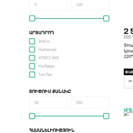
2 
ԱՐՏԱԴՐՈՂ
(50
DoEco
Տո
Huhtamaki
կրա
220
АТМСС ЗАО
РосЯрпак
ՓԱԹ
Тек-Пак
ՏՈՒՓՈՒՄ ՔԱՆԱԿԸ
ԱՐՏ.
ՀԱՍԱՆԵԼԻՈՒԹՅՈՒՆ