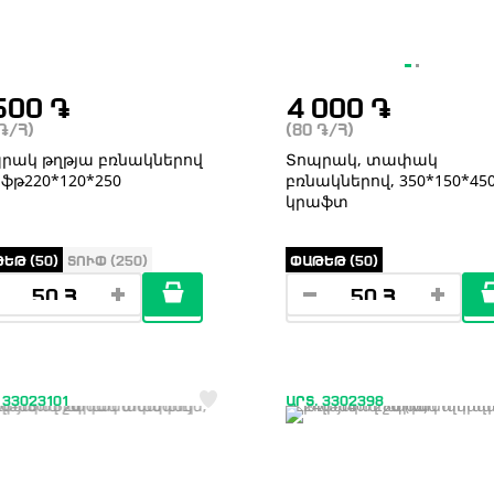
500
֏
4 000
֏
֏
/Հ)
(80
֏
/Հ)
րակ թղթյա բռնակներով
Տոպրակ, տափակ
ֆթ220*120*250
բռնակներով, 350*150*450
կրաֆտ
ԵԹ (50)
ՏՈՒՓ (250)
ՓԱԹԵԹ (50)
 33023101
ԱՐՏ. 3302398