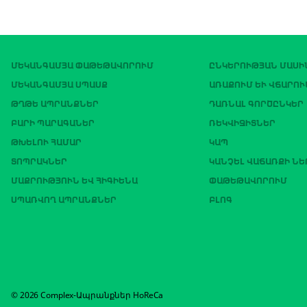
ՄԵԿԱՆԳԱՄՅԱ ՓԱԹԵԹԱՎՈՐՈՒՄ
ԸՆԿԵՐՈՒԹՅԱՆ ՄԱՍԻ
ՄԵԿԱՆԳԱՄՅԱ ՍՊԱՍՔ
ԱՌԱՔՈՒՄ ԵՒ ՎՃԱՐՈՒ
ԹՂԹԵ ԱՊՐԱՆՔՆԵՐ
ԴԱՌՆԱԼ ԳՈՐԾԸՆԿԵՐ
ԲԱՐԻ ՊԱՐԱԳԱՆԵՐ
ՌԵԿՎԻԶԻՏՆԵՐ
ԹԽԵԼՈՒ ՀԱՄԱՐ
ԿԱՊ
ՏՈՊՐԱԿՆԵՐ
ԿԱՆՉԵԼ ՎԱՃԱՌՔԻ Ն
ՄԱՔՐՈՒԹՅՈՒՆ ԵՎ ՀԻԳԻԵՆԱ
ՓԱԹԵԹԱՎՈՐՈՒՄ
ՍՊԱՌՎՈՂ ԱՊՐԱՆՔՆԵՐ
ԲԼՈԳ
© 2026 Complex-Ապրանքներ HoReCa