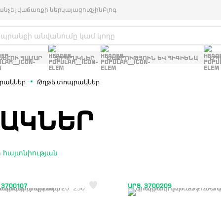
անչել վաճառքի ներկայացուցչին
Բլոգ
ԽԵԼՈՒ ՀԱՄԱՐ
ՏՈՊՐԱԿՆԵՐ
ՄԱՔՐՈՒԹՅՈՒՆ ԵՎ ՀԻԳԻԵՆԱ
ՍՊ
րակներ
Թղթե տոպրակներ
ԱԿՆԵՐ
 հայտնիության
 3700107
ԱՐՏ. 3700209