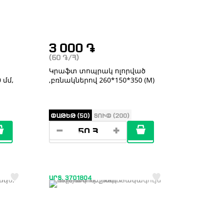
3 000
֏
(60
֏
/Հ)
Կրաֆտ տոպրակ ոլորված
 մմ,
,բռնակներով 260*150*350 (M)
ՓԱԹԵԹ (50)
ՏՈՒՓ (200)
ԱՐՏ. 3701804