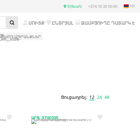
Երևան
HY
+374 10 30 00 90
ՄՈՒՏՔ
ԸՆՏՐՅԱԼ
ԶԱՄԲՅՈՒՂԸ ԴԱՏԱՐԿ Է
ԱՌՎՈՂ ԱՊՐԱՆՔՆԵՐ
12
24
48
Ցուցադրել:
ԱՐՏ. 3700105