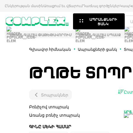
Ընկերության մասին
Առաքում եւ վճարում
Դառնալ գործընկեր
Կապ
Կ
ԱՊՐԱՆՔՆԵՐԻ
ՑԱՆԿ
ՄԵԿԱՆԳԱՄՅԱ ՓԱԹԵԹԱՎՈՐՈՒՄ
ՄԵԿԱՆԳԱՄՅԱ ՍՊԱՍՔ
Թ
Գլխավոր հիմնական
Ապրանքների ցանկ
Տոպ
ԹՂԹԵ ՏՈՊՐ
Ըստ
Տոպրակներ
Բռնիչով տոպրակ
ԱՐՏ.
Առանց բռնիչ տոպրակ
ԳԻՆԸ ՄԵԿԻ ՀԱՄԱՐ