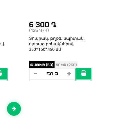
6 300
֏
(126
֏
/Հ)
Տոպրակ, թղթե, սպիտակ,
ով
ոլորած բռնակներով,
350*150*450 մմ
ՓԱԹԵԹ (50)
ՏՈՒՓ (250)