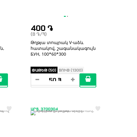
400
֏
(8
֏
/Հ)
Թղթյա տոպրակ V-աձև
ն,
հատակով, շագանակագույն
БУН, 100*60*300
ՓԱԹԵԹ (50)
ՏՈՒՓ (1300)
ԱՐՏ. 3700304