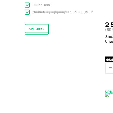
Պահեստում
Ժամանակավորապես բացակայում է
2 
ԿԻՐԱՌԵԼ
(50
Տոպ
կրա
ՓԱԹ
ԱՐՏ.