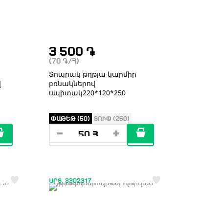
3 500
֏
(70
֏
/Հ)
Տոպրակ թղթյա կարմիր
վ
բռնակներով
սպիտակ220*120*250
ՓԱԹԵԹ (50)
ՏՈՒՓ (250)
ԱՐՏ. 3302317