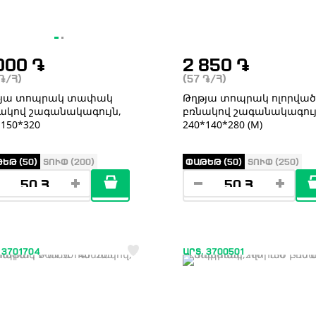
000
֏
2 850
֏
֏
/Հ)
(57
֏
/Հ)
թյա տոպրակ տափակ
Թղթյա տոպրակ ոլորված
ակով շագանակագույն,
բռնակով շագանակագույ
*150*320
240*140*280 (М)
ԵԹ (50)
ՏՈՒՓ (200)
ՓԱԹԵԹ (50)
ՏՈՒՓ (250)
 3701704
ԱՐՏ. 3700501