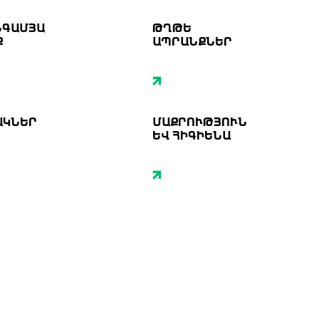
ՆԳԱՄՅԱ
ԹՂԹԵ
Ք
ԱՊՐԱՆՔՆԵՐ
ԱԿՆԵՐ
ՄԱՔՐՈՒԹՅՈՒՆ
ԵՎ ՀԻԳԻԵՆԱ