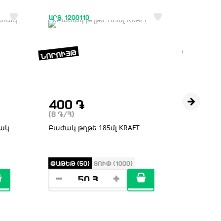
ԱՐՏ. 1200110
ԱՐՏ. 120
ՆՈՐՈՒՅԹ
ՆՈՐՈՒՅԹ
400
֏
400
(8
֏
/Հ)
(8
֏
/Հ)
տակ
Բաժակ թղթե 185մլ KRAFT
Բաժակ 
ՓԱԹԵԹ (50)
ՏՈՒՓ (1000)
ՓԱԹԵԹ 