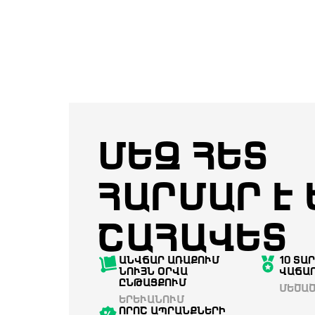
ՄԵԶ ՀԵՏ
ՀԱՐՄԱՐ Է Ե
ԱՀԱՎԵՏ
ԱՆՎՃԱՐ ԱՌԱՔՈՒՄ
10 ՏԱ
ՆՈՒՅՆ ՕՐՎԱ
ՎԱՃԱ
ԸՆԹԱՑՔՈՒՄ
ՄԵԾԱԾ
ԵՐԵՒԱՆՈՒՄ
ՈՐՈՇ ԱՊՐԱՆՔՆԵՐԻ