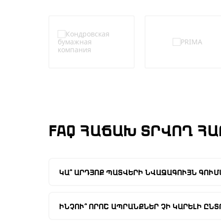
FAQ ՀԱՃԱԽ ՏՐՎՈՂ Հ
ԿԱ՞ ԱՐԴՅՈՔ ՊԱՏՎԵՐԻ ՆՎԱԶԱԳՈՒՅՆ ԳՈՒՄ
Պատվերների համար նվազագույն գումարի շեմ
եք վերցնել ապրանքի ցանկացած քանակութ
ԻՆՉՈՒ՞ ՈՐՈՇ ԱՊՐԱՆՔՆԵՐ ՉԻ ԿԱՐԵԼԻ ԸՆՏ
առաքման համար պատվերի նվազագույն գումա