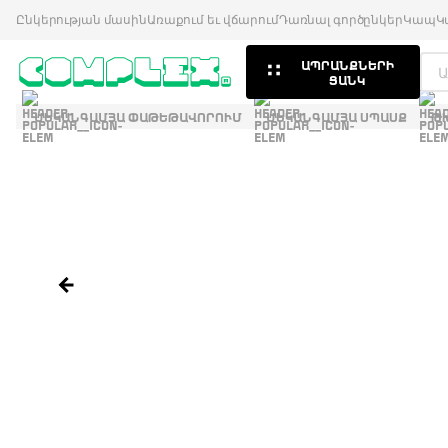
Ընկերության մասին
Առաքում եւ վճարում
Դառնալ գործընկեր
Կապ
Կ
ԱՊՐԱՆՔՆԵՐԻ
ՑԱՆԿ
ՄԵԿԱՆԳԱՄՅԱ ՓԱԹԵԹԱՎՈՐՈՒՄ
ՄԵԿԱՆԳԱՄՅԱ ՍՊԱՍՔ
Թ