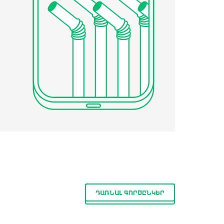
ԴԱՌՆԱԼ ԳՈՐԾԸՆԿԵՐ