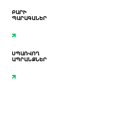
ԲԱՐԻ
ՊԱՐԱԳԱՆԵՐ
ՍՊԱՌՎՈՂ
ԱՊՐԱՆՔՆԵՐ