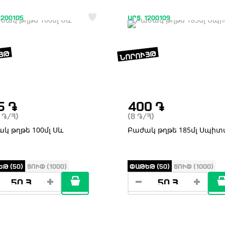
1200105
ԱՐՏ. 1200109
ՅԹ
ՆՈՐՈՒՅԹ
5
֏
400
֏
0
֏
/Հ)
(8
֏
/Հ)
կ թղթե 100մլ Սև
Բաժակ թղթե 185մլ Սպի
Թ (50)
ՏՈՒՓ (1000)
ՓԱԹԵԹ (50)
ՏՈՒՓ (1000)