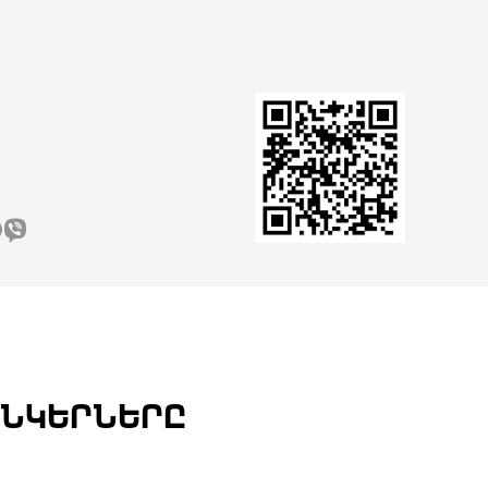
ԸՆԿԵՐՆԵՐԸ