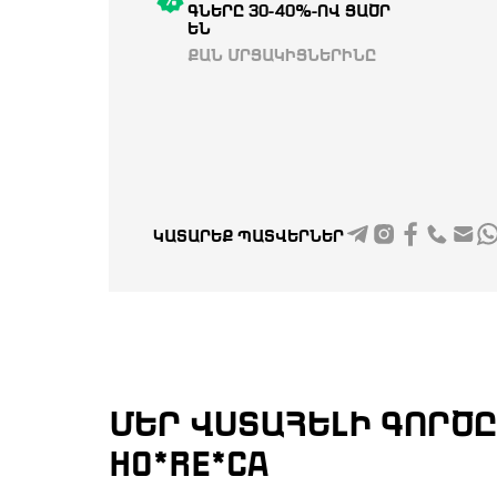
ԳՆԵՐԸ 30-40%-ՈՎ ՑԱԾՐ
ԵՆ
ՔԱՆ ՄՐՑԱԿԻՑՆԵՐԻՆԸ
ԿԱՏԱՐԵՔ ՊԱՏՎԵՐՆԵՐ
ՄԵՐ ՎՍՏԱՀԵԼԻ ԳՈՐԾ
HO*RE*CA