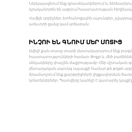
Ներկայացնում ենք գրասենյակներում և ձեռնարկ
դրականորեն են ազդում հաստատության հեղինակ
Վաֆլե սրբիչներ, խոհանոցային սպունգեր, շվաբրայ
առևտրի ցանց կամ սրճարան:
ԻՆՉՈՒ ԵՆ ԳՆՈՒՄ ՄԵՐ ՄՈՏԻՑ
Ավելի քան տասը տարի մատակարարում ենք բազմա
հաստատությունների համար: Փոքր և մեծ բաժիններո
սենյակները փայլեն մաքրությամբ: Մեր մշտական գոր
մետաղական սպունգ սպասքի համար թե թղթե սրբիչ
Տրամադրում ենք քարթրիջների լիցքավորման ծառ
կոնտեյներներ: Պատվերը կարելի է կատարել կայքէջ