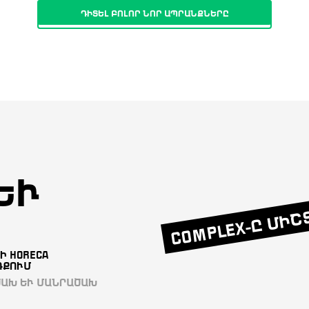
ԴԻՏԵԼ ԲՈԼՈՐ ՆՈՐ ԱՊՐԱՆՔՆԵՐԸ
Ւ Շ
COMPLEX-Ը ՄԻՇ
ՐԻ HORECA
ՌՔՈՒՄ
ԱԽ ԵՒ ՄԱՆՐԱԾԱԽ