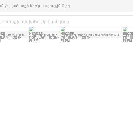
անչել վաճառքի ներկայացուցչին
Բլոգ
ԽԵԼՈՒ ՀԱՄԱՐ
ՏՈՊՐԱԿՆԵՐ
ՄԱՔՐՈՒԹՅՈՒՆ ԵՎ ՀԻԳԻԵՆԱ
ՍՊ