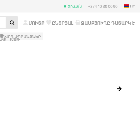
Երևան
HY
+374 10 30 00 90
ՄՈՒՏՔ
ԸՆՏՐՅԱԼ
ԶԱՄԲՅՈՒՂԸ ԴԱՏԱՐԿ Է
ԱՌՎՈՂ ԱՊՐԱՆՔՆԵՐ