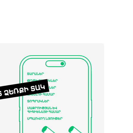
Տ ՁԵՌՔԻ ՏԱԿ