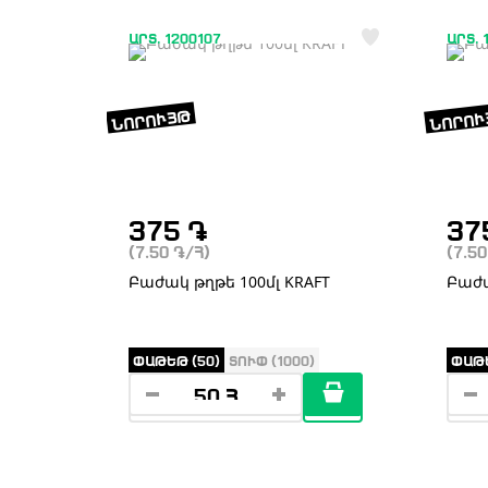
ԱՐՏ. 1200107
ԱՐՏ. 
ՆՈՐՈՒՅԹ
ՆՈՐՈՒ
375
֏
37
(7.50
֏
/Հ)
(7.5
Բաժակ թղթե 100մլ KRAFT
Բաժա
ՓԱԹԵԹ (50)
ՏՈՒՓ (1000)
ՓԱԹԵ