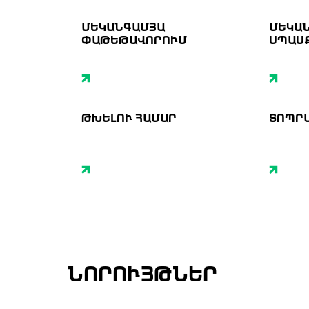
ՄԵԿԱՆԳԱՄՅԱ
ՄԵԿԱ
ՓԱԹԵԹԱՎՈՐՈՒՄ
ՍՊԱՍ
ԹԽԵԼՈՒ ՀԱՄԱՐ
ՏՈՊՐ
ՆՈՐՈՒՅԹՆԵՐ