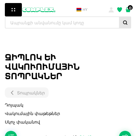
0
HY
ԶԻՊԼՈԿ ԵՒ Վ
ԱԿՈՒՈՒՄԱՅԻՆ Տ
ՈՊՐԱԿՆԵՐ
Տոպրակներ
Դոյպակ
Վակումային փաթեթներ
Սկոչ փականով