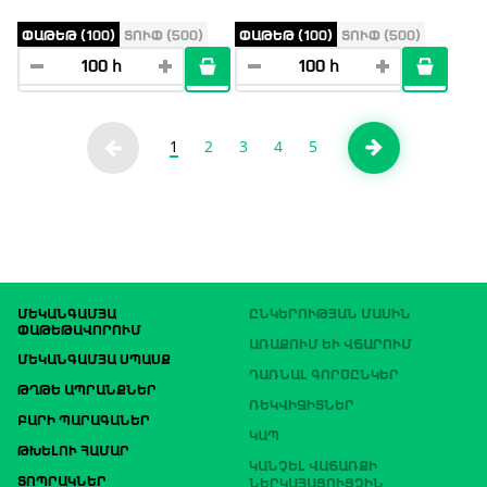
ՓԱԹԵԹ (100)
ՏՈՒՓ (500)
ՓԱԹԵԹ (100)
ՏՈՒՓ (500)
1
2
3
4
5
ՄԵԿԱՆԳԱՄՅԱ
ԸՆԿԵՐՈՒԹՅԱՆ ՄԱՍԻՆ
ՓԱԹԵԹԱՎՈՐՈՒՄ
ԱՌԱՔՈՒՄ ԵՒ ՎՃԱՐՈՒՄ
ՄԵԿԱՆԳԱՄՅԱ ՍՊԱՍՔ
ԴԱՌՆԱԼ ԳՈՐԾԸՆԿԵՐ
ԹՂԹԵ ԱՊՐԱՆՔՆԵՐ
ՌԵԿՎԻԶԻՏՆԵՐ
ԲԱՐԻ ՊԱՐԱԳԱՆԵՐ
ԿԱՊ
ԹԽԵԼՈՒ ՀԱՄԱՐ
ԿԱՆՉԵԼ ՎԱՃԱՌՔԻ
ՏՈՊՐԱԿՆԵՐ
ՆԵՐԿԱՅԱՑՈՒՑՉԻՆ