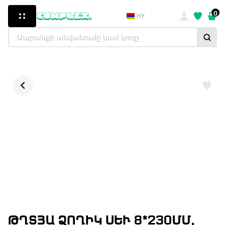
0
HY
ԹՂՏՅԱ ՁՈՂԻԿ ՍԵՒ 8*230ՄՄ, 2