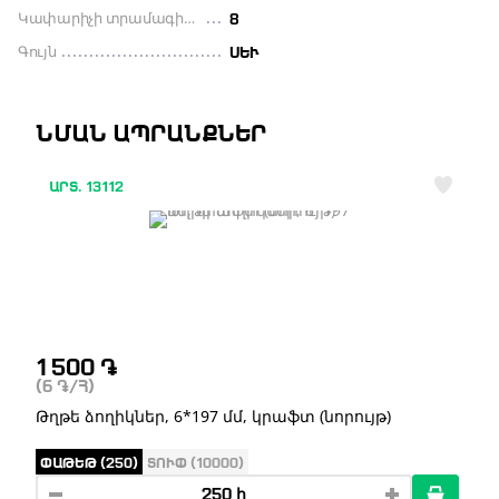
Կափարիչի տրամագիծը մլ
8
Գույն
ՍԵՒ
ՆՄԱՆ ԱՊՐԱՆՔՆԵՐ
ԱՐՏ. 13112
1 500
֏
(6
֏
/Հ)
Թղթե ձողիկներ, 6*197 մմ, կրաֆտ (նորույթ)
ՓԱԹԵԹ (250)
ՏՈՒՓ (10000)