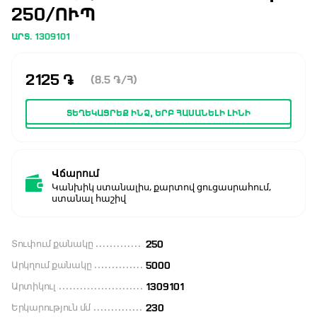
50/ՈՒՊ
ԱՐՏ. 1309101
2125
֏
(8.5
֏
/Հ)
ՏԵՂԵԿԱՑՐԵՔ ԻՆՁ, ԵՐԲ ՀԱՍԱՆԵԼԻ ԼԻՆԻ
Վճարում
Կանխիկ ստանալիս, քարտով ցուցասրահում,
ստանալ հաշիվ
Տուփում քանակը
250
Արկղում քանակը
5000
Արտիկուլ
1309101
Երկարություն մմ
230