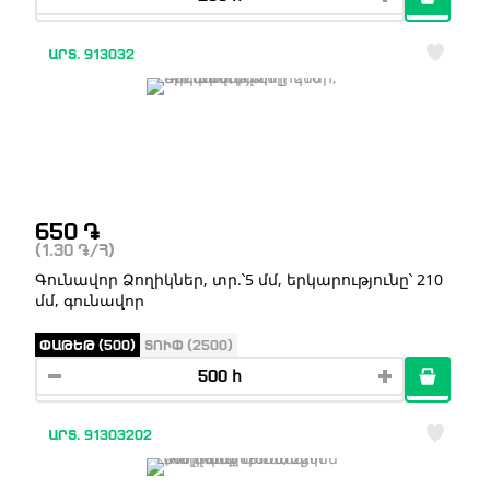
ԱՐՏ. 913032
650
֏
(1.30
֏
/Հ)
Գունավոր Ձողիկներ, տր.՝5 մմ, երկարությունը՝ 210
մմ, գունավոր
ՓԱԹԵԹ (500)
ՏՈՒՓ (2500)
ԱՐՏ. 91303202