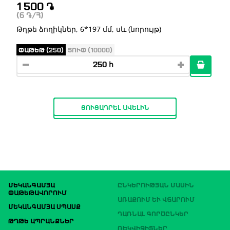
1 500
֏
(6
֏
/Հ)
Թղթե ձողիկներ, 6*197 մմ, սև (նորույթ)
ՓԱԹԵԹ (250)
ՏՈՒՓ (10000)
ՑՈՒՑԱԴՐԵԼ ԱՎԵԼԻՆ
ՄԵԿԱՆԳԱՄՅԱ
ԸՆԿԵՐՈՒԹՅԱՆ ՄԱՍԻՆ
ՓԱԹԵԹԱՎՈՐՈՒՄ
ԱՌԱՔՈՒՄ ԵՒ ՎՃԱՐՈՒՄ
ՄԵԿԱՆԳԱՄՅԱ ՍՊԱՍՔ
ԴԱՌՆԱԼ ԳՈՐԾԸՆԿԵՐ
ԹՂԹԵ ԱՊՐԱՆՔՆԵՐ
ՌԵԿՎԻԶԻՏՆԵՐ