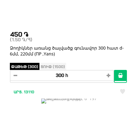
450
֏
(1.50
֏
/Հ)
Ձողիկներ առանց ծալվածք գունավոր 300 հատ d-
6մմ, 220մմ (ПР ,Yans)
ՓԱԹԵԹ (300)
ՏՈՒՓ (1500)
ԱՐՏ. 13110