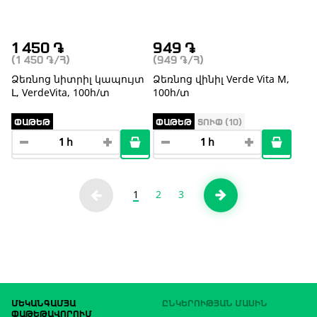
1 450
֏
949
֏
(1 450
֏
/Հ)
(949
֏
/Հ)
Ձեռնոց նիտրիլ կապույտ
Ձեռնոց վինիլ Verde Vita M,
Լ, VerdeVita, 100հ/տ
100հ/տ
ՓԱԹԵԹ
ՓԱԹԵԹ
ՏՈՒՓ (10)
1
2
3
ՄԵԿԱՆԳԱՄՅԱ
ԸՆԿԵՐՈՒԹՅԱՆ ՄԱՍԻՆ
ՓԱԹԵԹԱՎՈՐՈՒՄ