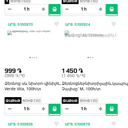
Հ
ՏՈՒՓ (100)
ՓԱԹԵԹ
ՏՈՒՓ (10)
ԱՐՏ. 5100970
ԱՐՏ. 5100924
999
֏
1 450
֏
(999
֏
/Հ)
(1 450
֏
/Հ)
Ձեռնոց սև նիտրո-վինիլXL,
Ձեռնոցներնիտրիլային,կապու
Verde Vita, 100հ/տ
Չափսը՝ M, 100հ/տ
ՓԱԹԵԹ
ՏՈՒՓ (10)
ՓԱԹԵԹ
ՏՈՒՓ (10)
ԱՐՏ. 5100926
ԱՐՏ. 5100878