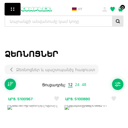
0
HY
ՁԵՌՆՈՑՆԵՐ
Ձեռնոցներ և պաշտպանիչ հագուստ
12
24
48
Ցուցադրել:
ԱՐՏ. 5100967
ԱՐՏ. 5100880