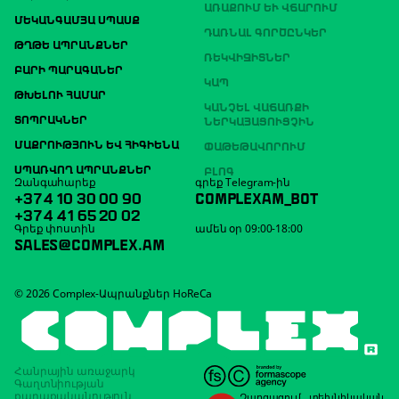
ԱՌԱՔՈՒՄ ԵՒ ՎՃԱՐՈՒՄ
ՄԵԿԱՆԳԱՄՅԱ ՍՊԱՍՔ
ԴԱՌՆԱԼ ԳՈՐԾԸՆԿԵՐ
ԹՂԹԵ ԱՊՐԱՆՔՆԵՐ
ՌԵԿՎԻԶԻՏՆԵՐ
ԲԱՐԻ ՊԱՐԱԳԱՆԵՐ
ԿԱՊ
ԹԽԵԼՈՒ ՀԱՄԱՐ
ԿԱՆՉԵԼ ՎԱՃԱՌՔԻ
ՏՈՊՐԱԿՆԵՐ
ՆԵՐԿԱՅԱՑՈՒՑՉԻՆ
ՄԱՔՐՈՒԹՅՈՒՆ ԵՎ ՀԻԳԻԵՆԱ
ՓԱԹԵԹԱՎՈՐՈՒՄ
ՍՊԱՌՎՈՂ ԱՊՐԱՆՔՆԵՐ
ԲԼՈԳ
Զանգահարեք
գրեք Telegram-ին
+374 10 30 00 90
COMPLEXAM_BOT
+374 41 65 20 02
Գրեք փոստին
ամեն օր 09:00-18:00
SALES@COMPLEX.AM
© 2026 Complex-Ապրանքներ HoReCa
Հանրային առաջարկ
Գաղտնիության
քաղաքականություն
Զարգացում
,
տեխնիկական