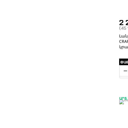
2 
(45
Լան
CRAF
կրա
ՓԱԹ
ԱՐՏ.