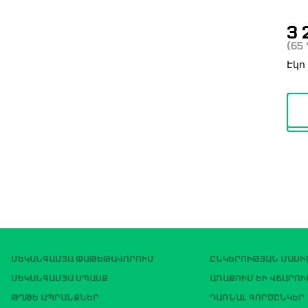
3 
(65
Էկո
ՄԵԿԱՆԳԱՄՅԱ ՓԱԹԵԹԱՎՈՐՈՒՄ
ԸՆԿԵՐՈՒԹՅԱՆ ՄԱՍԻ
ՄԵԿԱՆԳԱՄՅԱ ՍՊԱՍՔ
ԱՌԱՔՈՒՄ ԵՒ ՎՃԱՐՈՒ
ԹՂԹԵ ԱՊՐԱՆՔՆԵՐ
ԴԱՌՆԱԼ ԳՈՐԾԸՆԿԵՐ