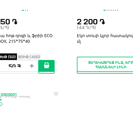
150
֏
2 200
֏
֏
/Հ)
(44
֏
/Հ)
ա հոթ դոգի և ֆրիի ECO
Էկո տուփ կլոր հատակով,
BOX, 215*75*40
մլ
ԵԹ (50)
ՏՈՒՓ (400)
ՏԵՂԵԿԱՑՐԵՔ ԻՆՁ, ԵՐ
ՀԱՍԱՆԵԼԻ ԼԻՆԻ
 3303001