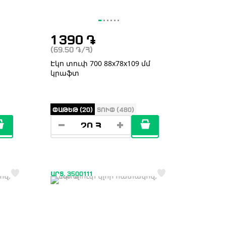
1 390
֏
(69.50
֏
/Հ)
Էկո տուփ 700 88x78x109 մմ
կրաֆտ
ՓԱԹԵԹ (20)
ՏՈՒՓ (480)
ԱՐՏ. 3500111