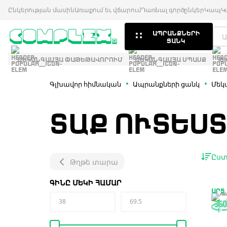
Ընկերության մասին
Առաքում եւ վճարում
Դառնալ գործընկեր
Կապ
Կ
ԱՊՐԱՆՔՆԵՐԻ
ՑԱՆԿ
ՄԵԿԱՆԳԱՄՅԱ ՓԱԹԵԹԱՎՈՐՈՒՄ
ՄԵԿԱՆԳԱՄՅԱ ՍՊԱՍՔ
Թ
Գլխավոր հիմնական
Ապրանքների ցանկ
Մեկ
ՏԱՔ ՈՒՏԵՍ
Ըստ
Թղթե տարա
ԳԻՆԸ ՄԵԿԻ ՀԱՄԱՐ
ԱՐՏ.