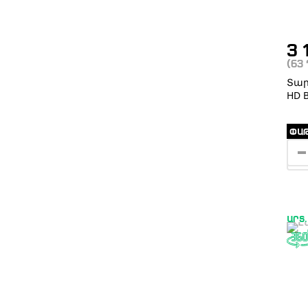
3 
(63
Տար
HD 
ՓԱԹ
ԱՐՏ.