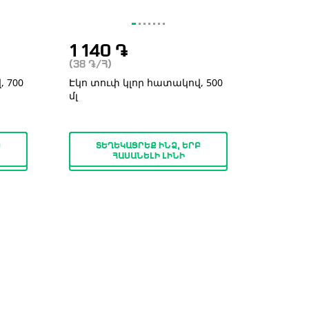
1 140
֏
(38
֏
/Հ)
 700
Էկո տուփ կլոր հատակով, 500
մլ
Բ
ՏԵՂԵԿԱՑՐԵՔ ԻՆՁ, ԵՐԲ
ՀԱՍԱՆԵԼԻ ԼԻՆԻ