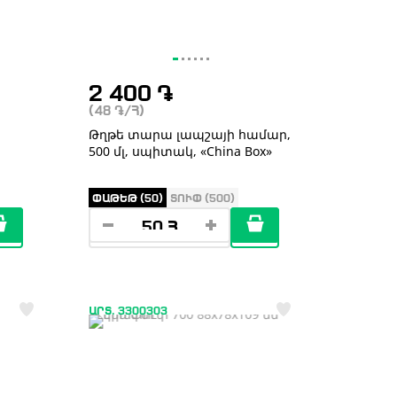
2 400
֏
(48
֏
/Հ)
Թղթե տարա լապշայի համար,
500 մլ, սպիտակ, «China Box»
ՓԱԹԵԹ (50)
ՏՈՒՓ (500)
ԱՐՏ. 3300303