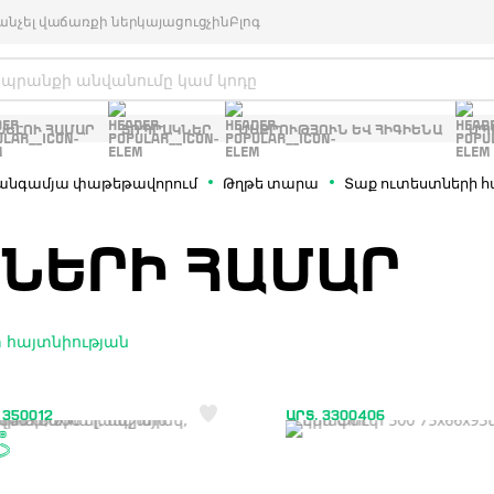
անչել վաճառքի ներկայացուցչին
Բլոգ
ԽԵԼՈՒ ՀԱՄԱՐ
ՏՈՊՐԱԿՆԵՐ
ՄԱՔՐՈՒԹՅՈՒՆ ԵՎ ՀԻԳԻԵՆԱ
ՍՊ
անգամյա փաթեթավորում
Թղթե տարա
Տաք ուտեստների 
ՏՆԵՐԻ ՀԱՄԱՐ
 հայտնիության
 350012
ԱՐՏ. 3300406