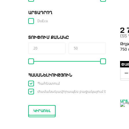
ԱՐՏԱԴՐՈՂ
DoEco
2 
(55
ՏՈՒՓՈՒՄ ՔԱՆԱԿԸ
Թղթ
750 
ՓԱԹ
ՀԱՍԱՆԵԼԻՈՒԹՅՈՒՆ
Պահեստում
Ժամանակավորապես բացակայում է
ԱՐՏ.
ԿԻՐԱՌԵԼ