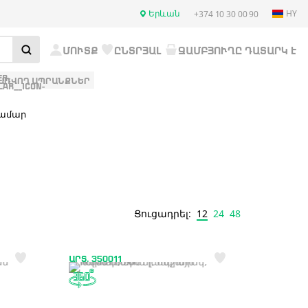
Երևան
HY
+374 10 30 00 90
ՄՈՒՏՔ
ԸՆՏՐՅԱԼ
ԶԱՄԲՅՈՒՂԸ ԴԱՏԱՐԿ Է
ԱՌՎՈՂ ԱՊՐԱՆՔՆԵՐ
համար
12
24
48
Ցուցադրել:
ԱՐՏ. 350011