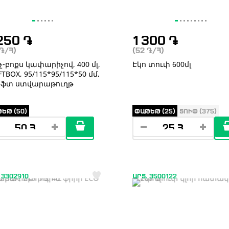
250
֏
1 300
֏
֏
/Հ)
(52
֏
/Հ)
չ-բոքս կափարիչով, 400 մլ,
Էկո տուփ 600մլ
TBOX, 95/115*95/115*50 մմ,
ֆտ ստվարաթուղթ
ԵԹ (50)
ՓԱԹԵԹ (25)
ՏՈՒՓ (375)
 3302910
ԱՐՏ. 3500122