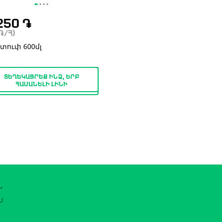
250
֏
֏
/Հ)
 տուփ 600մլ
ՏԵՂԵԿԱՑՐԵՔ ԻՆՁ, ԵՐԲ
ՀԱՍԱՆԵԼԻ ԼԻՆԻ
Ն
Մ