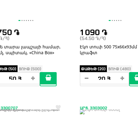
750
֏
1 090
֏
֏
/Հ)
(54.50
֏
/Հ)
ե տարա լապշայի համար,
Էկո տուփ 500 75x66x93մմ
մլ, սպիտակ, «China Box»
կրաֆտ
ԵԹ (50)
ՏՈՒՓ (500)
ՓԱԹԵԹ (20)
ՏՈՒՓ (480)
 3300707
ԱՐՏ. 3303002