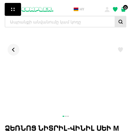
0
HY
ՁԵՌՆՈՑ ՆԻՏՐԻԼ-ՎԻՆԻԼ ՍԵՒ М V