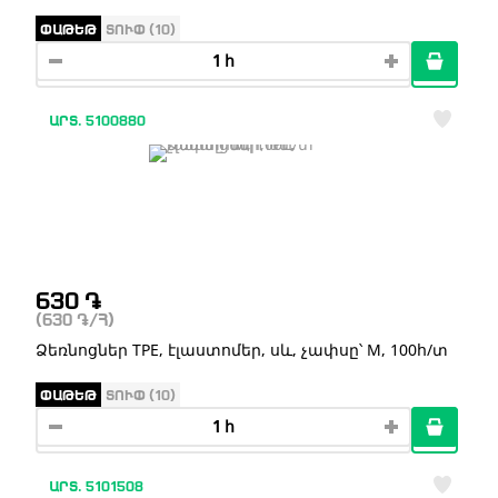
ՓԱԹԵԹ
ՏՈՒՓ (10)
ԱՐՏ. 5100880
630
֏
(630
֏
/Հ)
Ձեռնոցներ TPE, էլաստոմեր, սև, չափսը՝ M, 100հ/տ
ՓԱԹԵԹ
ՏՈՒՓ (10)
ԱՐՏ. 5101508