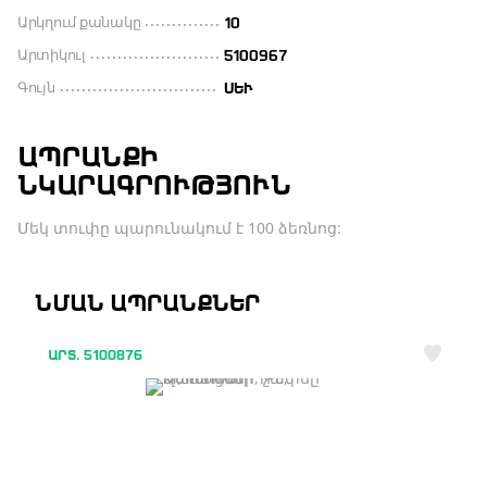
Արկղում քանակը
10
Արտիկուլ
5100967
Գույն
ՍԵՒ
ԱՊՐԱՆՔԻ
ՆԿԱՐԱԳՐՈՒԹՅՈՒՆ
Մեկ տուփը պարունակում է 100 ձեռնոց:
ՆՄԱՆ ԱՊՐԱՆՔՆԵՐ
ԱՐՏ. 5100876