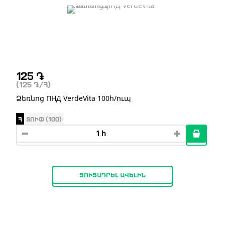
125
֏
(125
֏
/Հ)
Ձեռնոց ПНД VerdeVita 100հ/ուպ
Հ
ՏՈՒՓ (100)
ՑՈՒՑԱԴՐԵԼ ԱՎԵԼԻՆ