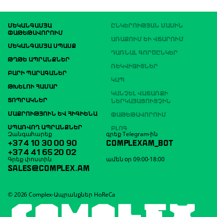
ՄԵԿԱՆԳԱՄՅԱ
ԸՆԿԵՐՈՒԹՅԱՆ ՄԱՍԻՆ
ՓԱԹԵԹԱՎՈՐՈՒՄ
ԱՌԱՔՈՒՄ ԵՒ ՎՃԱՐՈՒՄ
ՄԵԿԱՆԳԱՄՅԱ ՍՊԱՍՔ
ԴԱՌՆԱԼ ԳՈՐԾԸՆԿԵՐ
ԹՂԹԵ ԱՊՐԱՆՔՆԵՐ
ՌԵԿՎԻԶԻՏՆԵՐ
ԲԱՐԻ ՊԱՐԱԳԱՆԵՐ
ԿԱՊ
ԹԽԵԼՈՒ ՀԱՄԱՐ
ԿԱՆՉԵԼ ՎԱՃԱՌՔԻ
ՏՈՊՐԱԿՆԵՐ
ՆԵՐԿԱՅԱՑՈՒՑՉԻՆ
ՄԱՔՐՈՒԹՅՈՒՆ ԵՎ ՀԻԳԻԵՆԱ
ՓԱԹԵԹԱՎՈՐՈՒՄ
ՍՊԱՌՎՈՂ ԱՊՐԱՆՔՆԵՐ
ԲԼՈԳ
Զանգահարեք
գրեք Telegram-ին
+374 10 30 00 90
COMPLEXAM_BOT
+374 41 65 20 02
Գրեք փոստին
ամեն օր 09:00-18:00
SALES@COMPLEX.AM
© 2026 Complex-Ապրանքներ HoReCa