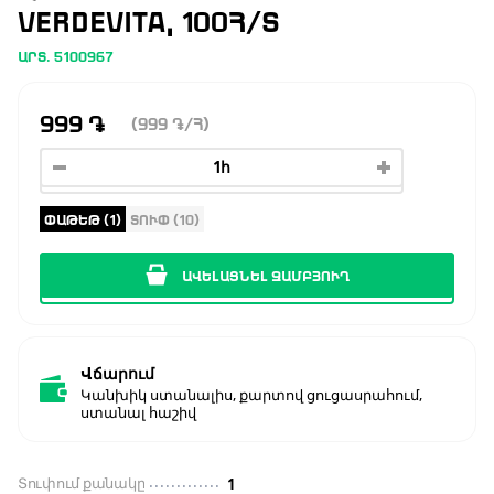
ERDEVITA, 100Հ/Տ
ԱՐՏ. 5100967
999
֏
(999
֏
/Հ)
ՓԱԹԵԹ (1)
ՏՈՒՓ (10)
ԱՎԵԼԱՑՆԵԼ ԶԱՄԲՅՈՒՂ
Վճարում
Կանխիկ ստանալիս, քարտով ցուցասրահում,
ստանալ հաշիվ
Տուփում քանակը
1