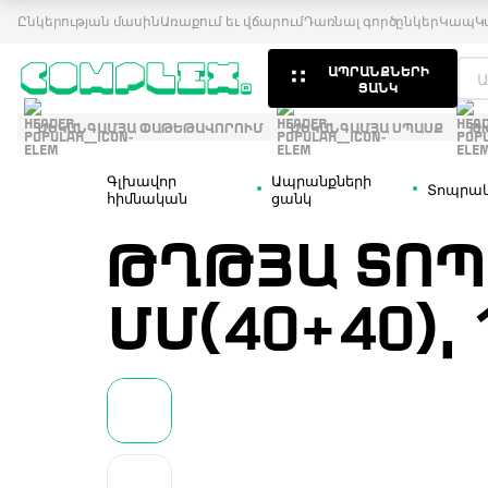
Ընկերության մասին
Առաքում եւ վճարում
Դառնալ գործընկեր
Կապ
Կ
ԱՊՐԱՆՔՆԵՐԻ
ՑԱՆԿ
ՄԵԿԱՆԳԱՄՅԱ ՓԱԹԵԹԱՎՈՐՈՒՄ
ՄԵԿԱՆԳԱՄՅԱ ՍՊԱՍՔ
Թ
Գլխավոր
Ապրանքների
Տոպրակ
հիմնական
ցանկ
ԹՂԹՅԱ ՏՈՊ
ՄՄ(40+40),