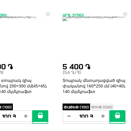
7060
ԱՐՏ. 37062
00
֏
5 400
֏
Հ)
(54
֏
/Հ)
 տոպրակ զիպ
Տոպրակ մետաղացված զիպ
վ 200+300 մմ(45+45),
փականով 160*250 մմ (40+40),
 140 մկմկրաֆտ
140 մկմկրաֆտ
 (100)
ՓԱԹԵԹ (100)
ՏՈՒՓ (500)