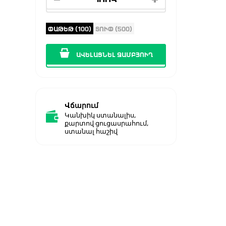
ՓԱԹԵԹ (100)
ՏՈՒՓ (500)
ԱՎԵԼԱՑՆԵԼ ԶԱՄԲՅՈՒՂ
Վճարում
Կանխիկ ստանալիս,
քարտով ցուցասրահում,
ստանալ հաշիվ