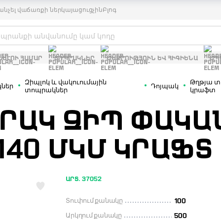
անչել վաճառքի ներկայացուցչին
Բլոգ
ԽԵԼՈՒ ՀԱՄԱՐ
ՏՈՊՐԱԿՆԵՐ
ՄԱՔՐՈՒԹՅՈՒՆ ԵՎ ՀԻԳԻԵՆԱ
ՍՊ
Զիպլոկ և վակուումային
Թղթյա տո
ներ
Դոյպակ
տոպրակներ
կրաֆտ
ՐԱԿ ԶԻՊ ՓԱԿԱՆ
 140 ՄԿՄ ԿՐԱՖՏ
ԱՐՏ. 37052
Տուփում քանակը
100
Արկղում քանակը
500