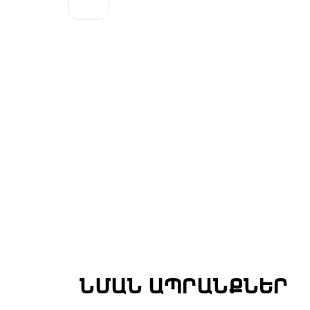
ՆՄԱՆ ԱՊՐԱՆՔՆԵՐ