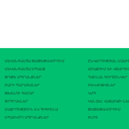
ՄԵԿԱՆԳԱՄՅԱ ՓԱԹԵԹԱՎՈՐՈՒՄ
ԸՆԿԵՐՈՒԹՅԱՆ ՄԱՍԻ
ՄԵԿԱՆԳԱՄՅԱ ՍՊԱՍՔ
ԱՌԱՔՈՒՄ ԵՒ ՎՃԱՐՈՒ
ԹՂԹԵ ԱՊՐԱՆՔՆԵՐ
ԴԱՌՆԱԼ ԳՈՐԾԸՆԿԵՐ
ԲԱՐԻ ՊԱՐԱԳԱՆԵՐ
ՌԵԿՎԻԶԻՏՆԵՐ
ԹԽԵԼՈՒ ՀԱՄԱՐ
ԿԱՊ
ՏՈՊՐԱԿՆԵՐ
ԿԱՆՉԵԼ ՎԱՃԱՌՔԻ Ն
ՄԱՔՐՈՒԹՅՈՒՆ ԵՎ ՀԻԳԻԵՆԱ
ՓԱԹԵԹԱՎՈՐՈՒՄ
ՍՊԱՌՎՈՂ ԱՊՐԱՆՔՆԵՐ
ԲԼՈԳ