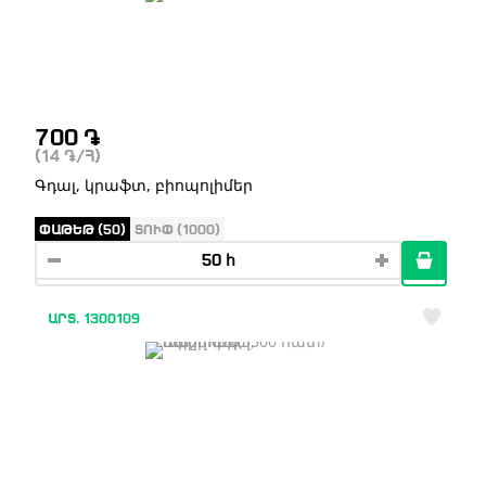
700
֏
(14
֏
/Հ)
Գդալ, կրաֆտ, բիոպոլիմեր
ՓԱԹԵԹ (50)
ՏՈՒՓ (1000)
ԱՐՏ. 1300109