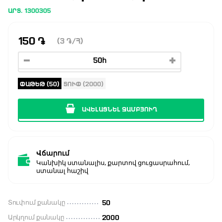
ԱՐՏ. 1300305
150
֏
(3
֏
/Հ)
ՓԱԹԵԹ (50)
ՏՈՒՓ (2000)
ԱՎԵԼԱՑՆԵԼ ԶԱՄԲՅՈՒՂ
Վճարում
Կանխիկ ստանալիս, քարտով ցուցասրահում,
ստանալ հաշիվ
Տուփում քանակը
50
Արկղում քանակը
2000