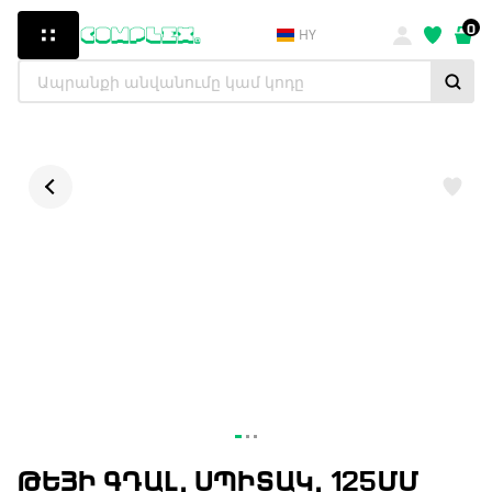
0
HY
ԹԵՅԻ ԳԴԱԼ, ՍՊԻՏԱԿ, 125ՄՄ