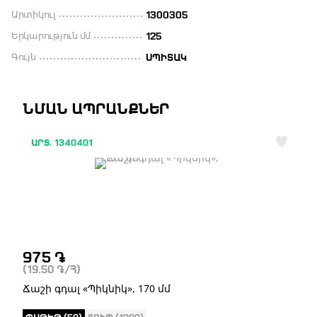
Արտիկուլ
1300305
Երկարություն մմ
125
Գույն
ՍՊԻՏԱԿ
ՆՄԱՆ ԱՊՐԱՆՔՆԵՐ
ԱՐՏ. 1340401
975
֏
(19.50
֏
/Հ)
Ճաշի գդալ «Պիկնիկ», 170 մմ
ՓԱԹԵԹ (50)
ՏՈՒՓ (1000)