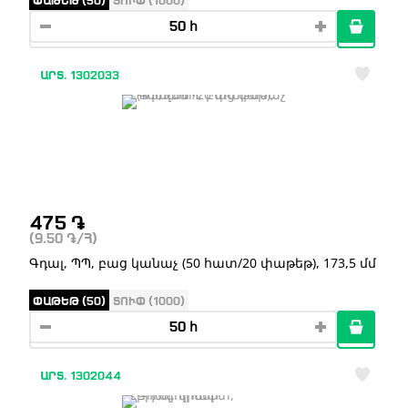
ԱՐՏ. 1302033
475
֏
(9.50
֏
/Հ)
Գդալ, ՊՊ, բաց կանաչ (50 հատ/20 փաթեթ), 173,5 մմ
ՓԱԹԵԹ (50)
ՏՈՒՓ (1000)
ԱՐՏ. 1302044