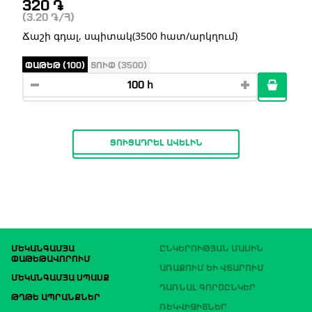
320
֏
(3.20
֏
/Հ)
Ճաշի գդալ, սպիտակ(3500 հատ/արկղում)
ՓԱԹԵԹ (100)
ՏՈՒՓ (3500)
ՑՈՒՑԱԴՐԵԼ ԱՎԵԼԻՆ
ՄԵԿԱՆԳԱՄՅԱ
ԸՆԿԵՐՈՒԹՅԱՆ ՄԱՍԻՆ
ՓԱԹԵԹԱՎՈՐՈՒՄ
ԱՌԱՔՈՒՄ ԵՒ ՎՃԱՐՈՒՄ
ՄԵԿԱՆԳԱՄՅԱ ՍՊԱՍՔ
ԴԱՌՆԱԼ ԳՈՐԾԸՆԿԵՐ
ԹՂԹԵ ԱՊՐԱՆՔՆԵՐ
ՌԵԿՎԻԶԻՏՆԵՐ