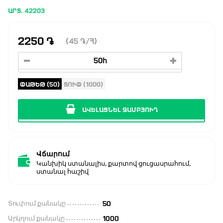
ԱՐՏ. 42203
2250
֏
(45
֏
/Հ)
ՓԱԹԵԹ (50)
ՏՈՒՓ (1000)
ԱՎԵԼԱՑՆԵԼ ԶԱՄԲՅՈՒՂ
Վճարում
Կանխիկ ստանալիս, քարտով ցուցասրահում,
ստանալ հաշիվ
Տուփում քանակը
50
Արկղում քանակը
1000