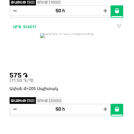
ՓԱԹԵԹ (50)
ՏՈՒՓ (1000)
ԱՐՏ. 914017
575
֏
(11.50
֏
/Հ)
Ափսե d=205 Սպիտակ
ՓԱԹԵԹ (50)
ՏՈՒՓ (2000)