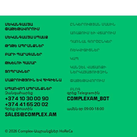
ՄԵԿԱՆԳԱՄՅԱ
ԸՆԿԵՐՈՒԹՅԱՆ ՄԱՍԻՆ
ՓԱԹԵԹԱՎՈՐՈՒՄ
ԱՌԱՔՈՒՄ ԵՒ ՎՃԱՐՈՒՄ
ՄԵԿԱՆԳԱՄՅԱ ՍՊԱՍՔ
ԴԱՌՆԱԼ ԳՈՐԾԸՆԿԵՐ
ԹՂԹԵ ԱՊՐԱՆՔՆԵՐ
ՌԵԿՎԻԶԻՏՆԵՐ
ԲԱՐԻ ՊԱՐԱԳԱՆԵՐ
ԿԱՊ
ԹԽԵԼՈՒ ՀԱՄԱՐ
ԿԱՆՉԵԼ ՎԱՃԱՌՔԻ
ՏՈՊՐԱԿՆԵՐ
ՆԵՐԿԱՅԱՑՈՒՑՉԻՆ
ՄԱՔՐՈՒԹՅՈՒՆ ԵՎ ՀԻԳԻԵՆԱ
ՓԱԹԵԹԱՎՈՐՈՒՄ
ՍՊԱՌՎՈՂ ԱՊՐԱՆՔՆԵՐ
ԲԼՈԳ
Զանգահարեք
գրեք Telegram-ին
+374 10 30 00 90
COMPLEXAM_BOT
+374 41 65 20 02
Գրեք փոստին
ամեն օր 09:00-18:00
SALES@COMPLEX.AM
© 2026 Complex-Ապրանքներ HoReCa