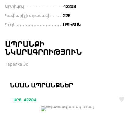
Արտիկուլ
42203
Կափարիչի տրամագիծը մլ
225
Գույն
ՍՊԻՏԱԿ
ԱՊՐԱՆՔԻ
ՆԿԱՐԱԳՐՈՒԹՅՈՒՆ
Тарелка 3х
ՆՄԱՆ ԱՊՐԱՆՔՆԵՐ
ԱՐՏ. 42204