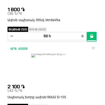
1 800
֏
(36
֏
/Հ)
Ափսե սպիտակ 395մլ VerdaVita
ՓԱԹԵԹ (50)
ՏՈՒՓ (600)
ԱՐՏ. 42205
2 100
֏
(42
֏
/Հ)
Սպիտակ խորը ափսե180մմ D-155