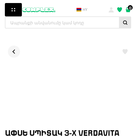
0
HY
ԱՓՍԵ ՍՊԻՏԱԿ 3-X VERDAVITA