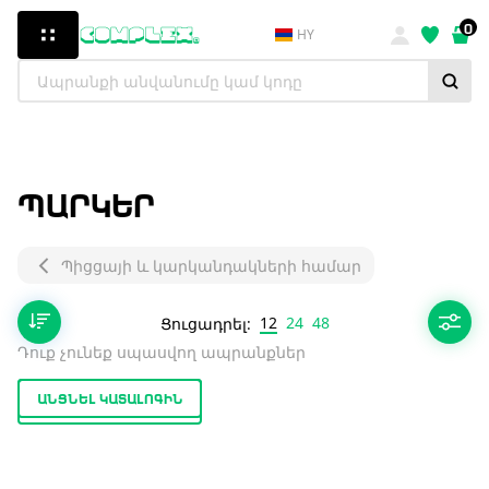
0
HY
ՊԱՐԿԵՐ
Պիցցայի և կարկանդակների համար
12
24
48
Ցուցադրել:
Դուք չունեք սպասվող ապրանքներ
ԱՆՑՆԵԼ ԿԱՏԱԼՈԳԻՆ