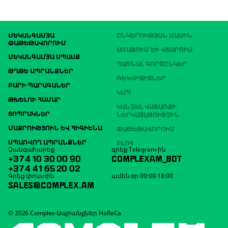
ՄԵԿԱՆԳԱՄՅԱ
ԸՆԿԵՐՈՒԹՅԱՆ ՄԱՍԻՆ
ՓԱԹԵԹԱՎՈՐՈՒՄ
ԱՌԱՔՈՒՄ ԵՒ ՎՃԱՐՈՒՄ
ՄԵԿԱՆԳԱՄՅԱ ՍՊԱՍՔ
ԴԱՌՆԱԼ ԳՈՐԾԸՆԿԵՐ
ԹՂԹԵ ԱՊՐԱՆՔՆԵՐ
ՌԵԿՎԻԶԻՏՆԵՐ
ԲԱՐԻ ՊԱՐԱԳԱՆԵՐ
ԿԱՊ
ԹԽԵԼՈՒ ՀԱՄԱՐ
ԿԱՆՉԵԼ ՎԱՃԱՌՔԻ
ՏՈՊՐԱԿՆԵՐ
ՆԵՐԿԱՅԱՑՈՒՑՉԻՆ
ՄԱՔՐՈՒԹՅՈՒՆ ԵՎ ՀԻԳԻԵՆԱ
ՓԱԹԵԹԱՎՈՐՈՒՄ
ՍՊԱՌՎՈՂ ԱՊՐԱՆՔՆԵՐ
ԲԼՈԳ
Զանգահարեք
գրեք Telegram-ին
+374 10 30 00 90
COMPLEXAM_BOT
+374 41 65 20 02
Գրեք փոստին
ամեն օր 09:00-18:00
SALES@COMPLEX.AM
© 2026 Complex-Ապրանքներ HoReCa