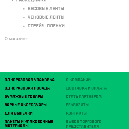
Расходники
Весовые ленты
Чековые ленты
Стрейч-пленки
О магазине
ОДНОРАЗОВАЯ УПАКОВКА
О КОМПАНИИ
ОДНОРАЗОВАЯ ПОСУДА
ДОСТАВКА И ОПЛАТА
БУМАЖНЫЕ ТОВАРЫ
СТАТЬ ПАРТНЁРОМ
БАРНЫЕ АКСЕССУАРЫ
РЕКВИЗИТЫ
ДЛЯ ВЫПЕЧКИ
КОНТАКТЫ
ПАКЕТЫ И УПАКОВОЧНЫЕ
ВЫЗОВ ТОРГОВОГО
МАТЕРИАЛЫ
ПРЕДСТАВИТЕЛЯ