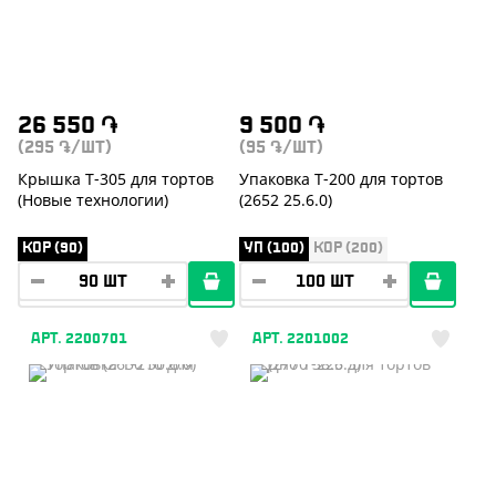
26 550
֏
9 500
֏
(295
/ШТ)
(95
/ШТ)
֏
֏
Крышка Т-305 для тортов
Упаковка Т-200 для тортов
(Новые технологии)
(2652 25.6.0)
КОР (90)
УП (100)
КОР (200)
АРТ. 2200701
АРТ. 2201002