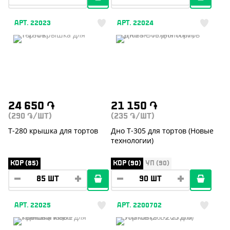
АРТ. 22023
АРТ. 22024
24 650
֏
21 150
֏
(290
/ШТ)
(235
/ШТ)
֏
֏
Т-280 крышка для тортов
Дно Т-305 для тортов (Новые
технологии)
КОР (85)
КОР (90)
УП (90)
АРТ. 22025
АРТ. 2200702