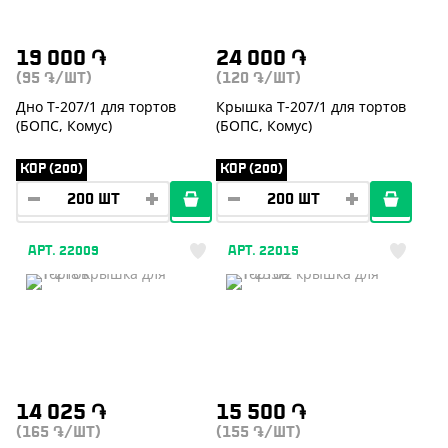
19 000
֏
24 000
֏
(95
/ШТ)
(120
/ШТ)
֏
֏
Дно Т-207/1 для тортов
Крышка Т-207/1 для тортов
(БОПС, Комус)
(БОПС, Комус)
КОР (200)
КОР (200)
АРТ. 22009
АРТ. 22015
14 025
֏
15 500
֏
(165
/ШТ)
(155
/ШТ)
֏
֏