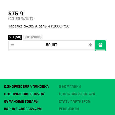
575
֏
(11.50
/ШТ)
֏
Тарелка d=205 A белый K2000,Ф50
УП (50)
КОР (2000)
ОДНОРАЗОВАЯ УПАКОВКА
О КОМПАНИИ
ОДНОРАЗОВАЯ ПОСУДА
ДОСТАВКА И ОПЛАТА
БУМАЖНЫЕ ТОВАРЫ
СТАТЬ ПАРТНЁРОМ
БАРНЫЕ АКСЕССУАРЫ
РЕКВИЗИТЫ