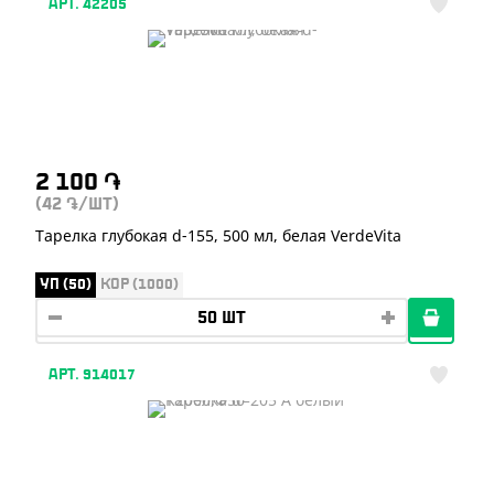
АРТ. 42205
2 100
֏
(42
/ШТ)
֏
Тарелка глубокая d-155, 500 мл, белая VerdeVita
УП (50)
КОР (1000)
АРТ. 914017