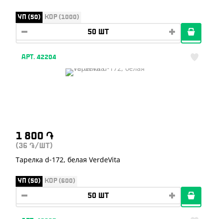
УП (50)
КОР (1000)
АРТ. 42204
1 800
֏
(36
/ШТ)
֏
Тарелка d-172, белая VerdeVita
УП (50)
КОР (600)