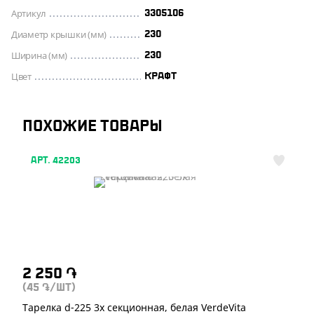
Артикул
3305106
Диаметр крышки (мм)
230
Ширина (мм)
230
Цвет
КРАФТ
ПОХОЖИЕ ТОВАРЫ
АРТ. 42203
2 250
֏
(45
/ШТ)
֏
Тарелка d-225 3х секционная, белая VerdeVita