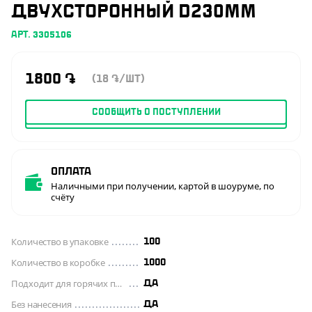
ДВУХСТОРОННЫЙ D230ММ
АРТ. 3305106
1800
֏
(18
/ШТ)
֏
СООБЩИТЬ О ПОСТУПЛЕНИИ
Оплата
Наличными при получении, картой в шоуруме, по
счёту
Количество в упаковке
100
Количество в коробке
1000
Подходит для горячих продуктов
ДА
Без нанесения
ДА