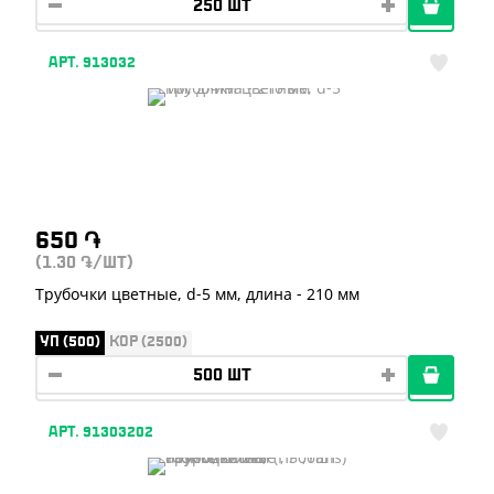
АРТ. 913032
650
֏
(1.30
/ШТ)
֏
Трубочки цветные, d-5 мм, длина - 210 мм
УП (500)
КОР (2500)
АРТ. 91303202