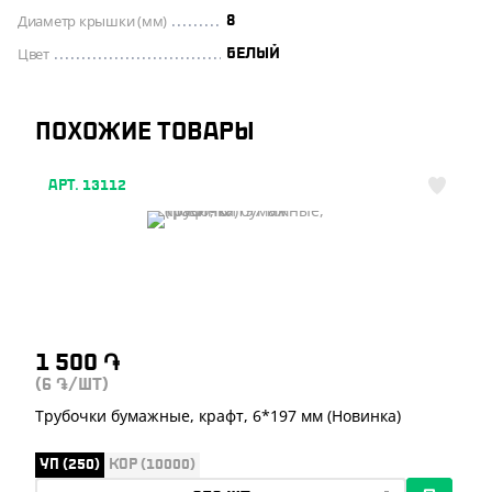
Диаметр крышки (мм)
8
Цвет
БЕЛЫЙ
ПОХОЖИЕ ТОВАРЫ
АРТ. 13112
1 500
֏
(6
/ШТ)
֏
Трубочки бумажные, крафт, 6*197 мм (Новинка)
УП (250)
КОР (10000)