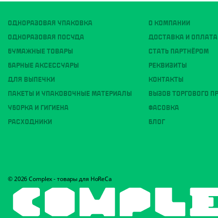
ОДНОРАЗОВАЯ УПАКОВКА
О КОМПАНИИ
ОДНОРАЗОВАЯ ПОСУДА
ДОСТАВКА И ОПЛАТА
БУМАЖНЫЕ ТОВАРЫ
СТАТЬ ПАРТНЁРОМ
БАРНЫЕ АКСЕССУАРЫ
РЕКВИЗИТЫ
ДЛЯ ВЫПЕЧКИ
КОНТАКТЫ
ПАКЕТЫ И УПАКОВОЧНЫЕ МАТЕРИАЛЫ
ВЫЗОВ ТОРГОВОГО П
УБОРКА И ГИГИЕНА
ФАСОВКА
РАСХОДНИКИ
БЛОГ
© 2026 Complex - товары для HoReCa