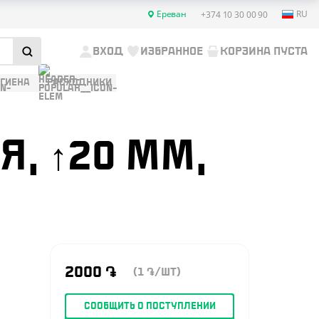
Ереван
RU
+374 10 30 00 90
ВХОД
ИЗБРАННОЕ
КОРЗИНА ПУСТА
ИГИЕНА
РАСХОДНИКИ
Я, ↑20 ММ,
2000
֏
(1
/ШТ)
֏
СООБЩИТЬ О ПОСТУПЛЕНИИ