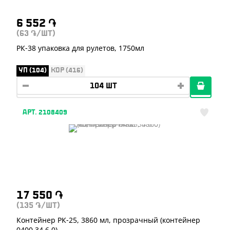
6 552
֏
(63
/ШТ)
֏
РК-38 упаковка для рулетов, 1750мл
УП (104)
КОР (416)
АРТ. 2108409
17 550
֏
(135
/ШТ)
֏
Контейнер РК-25, 3860 мл, прозрачный (контейнер
0400 34.6.0)