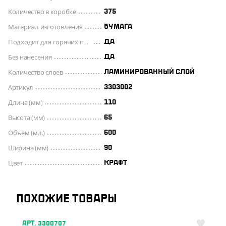
Количество в коробке
375
Материал изготовления
БУМАГА
Подходит для горячих продуктов
ДА
Без нанесения
ДА
Количество слоев
ЛАМИНИРОВАННЫЙ СЛОЙ
Артикул
3303002
Длина (мм)
110
Высота (мм)
65
Объем (мл.)
600
Ширина (мм)
90
Цвет
КРАФТ
ПОХОЖИЕ ТОВАРЫ
АРТ. 3300707