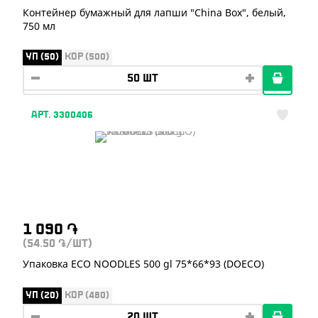
Контейнер бумажный для лапши "China Box", белый,
750 мл
УП (50)
КОР (500)
АРТ. 3300406
1 090
֏
(54.50
/ШТ)
֏
Упаковка ECO NOODLES 500 gl 75*66*93 (DOECO)
УП (20)
КОР (480)