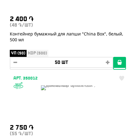
2 400
֏
(48
/ШТ)
֏
Контейнер бумажный для лапши "China Box", белый,
500 мл
УП (50)
КОР (500)
АРТ. 350012
2 750
֏
(55
/ШТ)
֏