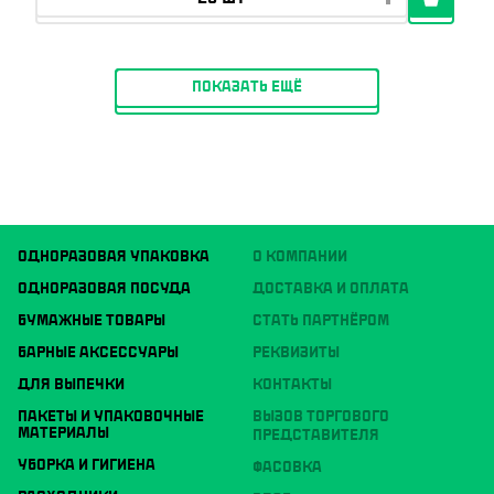
ПОКАЗАТЬ ЕЩЁ
ОДНОРАЗОВАЯ УПАКОВКА
О КОМПАНИИ
ОДНОРАЗОВАЯ ПОСУДА
ДОСТАВКА И ОПЛАТА
БУМАЖНЫЕ ТОВАРЫ
СТАТЬ ПАРТНЁРОМ
БАРНЫЕ АКСЕССУАРЫ
РЕКВИЗИТЫ
ДЛЯ ВЫПЕЧКИ
КОНТАКТЫ
ПАКЕТЫ И УПАКОВОЧНЫЕ
ВЫЗОВ ТОРГОВОГО
МАТЕРИАЛЫ
ПРЕДСТАВИТЕЛЯ
УБОРКА И ГИГИЕНА
ФАСОВКА