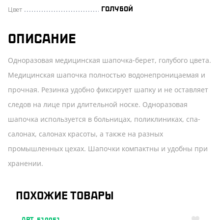
Цвет
ГОЛУБОЙ
ОПИСАНИЕ
Одноразовая медицинская шапочка-берет, голубого цвета.
Медицинская шапочка полностью водонепроницаемая и
прочная. Резинка удобно фиксирует шапку и не оставляет
следов на лице при длительной носке. Одноразовая
шапочка используется в больницах, поликлиниках, спа-
салонах, салонах красоты, а также на разных
промышленных цехах. Шапочки компактны и удобны при
хранении.
ПОХОЖИЕ ТОВАРЫ