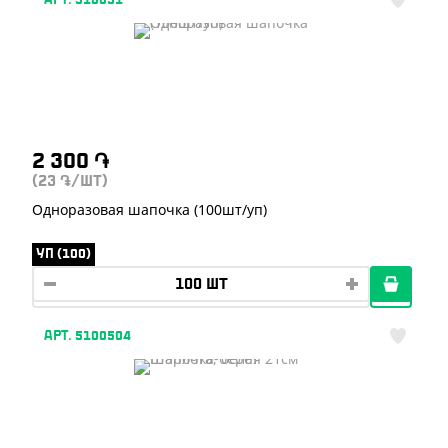
АРТ. 510051
2 300
֏
(23
/ШТ)
֏
Одноразовая шапочка (100шт/уп)
УП (100)
АРТ. 5100504