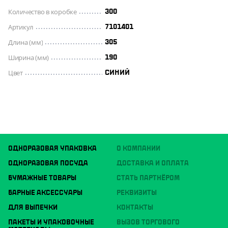
Количество в коробке
300
Артикул
7101401
Длина (мм)
305
Ширина (мм)
190
Цвет
СИНИЙ
ОДНОРАЗОВАЯ УПАКОВКА
О КОМПАНИИ
ОДНОРАЗОВАЯ ПОСУДА
ДОСТАВКА И ОПЛАТА
БУМАЖНЫЕ ТОВАРЫ
СТАТЬ ПАРТНЁРОМ
БАРНЫЕ АКСЕССУАРЫ
РЕКВИЗИТЫ
ДЛЯ ВЫПЕЧКИ
КОНТАКТЫ
ПАКЕТЫ И УПАКОВОЧНЫЕ
ВЫЗОВ ТОРГОВОГО