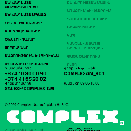
ՄԵԿԱՆԳԱՄՅԱ
ԸՆԿԵՐՈՒԹՅԱՆ ՄԱՍԻՆ
ՓԱԹԵԹԱՎՈՐՈՒՄ
ԱՌԱՔՈՒՄ ԵՒ ՎՃԱՐՈՒՄ
ՄԵԿԱՆԳԱՄՅԱ ՍՊԱՍՔ
ԴԱՌՆԱԼ ԳՈՐԾԸՆԿԵՐ
ԹՂԹԵ ԱՊՐԱՆՔՆԵՐ
ՌԵԿՎԻԶԻՏՆԵՐ
ԲԱՐԻ ՊԱՐԱԳԱՆԵՐ
ԿԱՊ
ԹԽԵԼՈՒ ՀԱՄԱՐ
ԿԱՆՉԵԼ ՎԱՃԱՌՔԻ
ՏՈՊՐԱԿՆԵՐ
ՆԵՐԿԱՅԱՑՈՒՑՉԻՆ
ՄԱՔՐՈՒԹՅՈՒՆ ԵՎ ՀԻԳԻԵՆԱ
ՓԱԹԵԹԱՎՈՐՈՒՄ
ՍՊԱՌՎՈՂ ԱՊՐԱՆՔՆԵՐ
ԲԼՈԳ
Զանգահարեք
գրեք Telegram-ին
+374 10 30 00 90
COMPLEXAM_BOT
+374 41 65 20 02
Գրեք փոստին
ամեն օր 09:00-18:00
SALES@COMPLEX.AM
© 2026 Complex-Ապրանքներ HoReCa
Հանրային առաջարկ