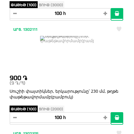
ՓԱԹԵԹ (100)
ՏՈՒՓ (3000)
ԱՐՏ. 1302111
900
֏
(9
֏
/Հ)
Սուշիի փայտիկներ, երկարությունը՝ 230 մմ, թղթե
փաթեթավորմամբ(բամբուկ)
ՓԱԹԵԹ (100)
ՏՈՒՓ (2000)
ԱՐՏ. 1302105