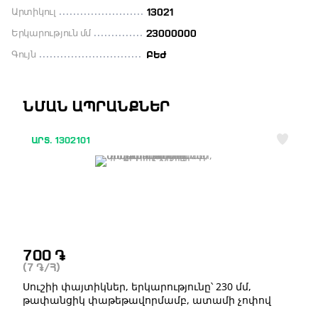
Արտիկուլ
13021
Երկարություն մմ
23000000
Գույն
ԲԵԺ
ՆՄԱՆ ԱՊՐԱՆՔՆԵՐ
ԱՐՏ. 1302101
700
֏
(7
֏
/Հ)
Սուշիի փայտիկներ, երկարությունը՝ 230 մմ,
թափանցիկ փաթեթավորմամբ, ատամի չոփով