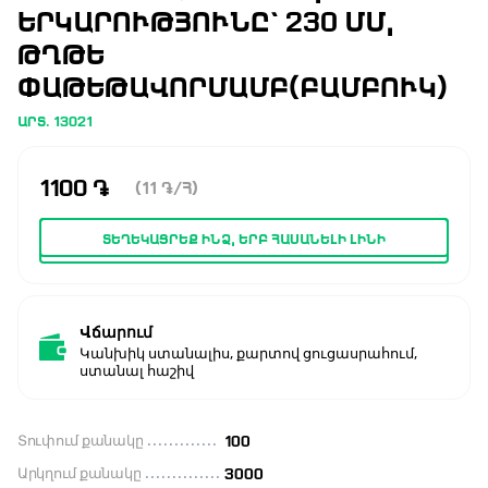
ԵՐԿԱՐՈՒԹՅՈՒՆԸ՝ 230 ՄՄ,
ԹՂԹԵ
ՓԱԹԵԹԱՎՈՐՄԱՄԲ(ԲԱՄԲՈՒԿ)
ԱՐՏ. 13021
1100
֏
(11
֏
/Հ)
ՏԵՂԵԿԱՑՐԵՔ ԻՆՁ, ԵՐԲ ՀԱՍԱՆԵԼԻ ԼԻՆԻ
Վճարում
Կանխիկ ստանալիս, քարտով ցուցասրահում,
ստանալ հաշիվ
Տուփում քանակը
100
Արկղում քանակը
3000