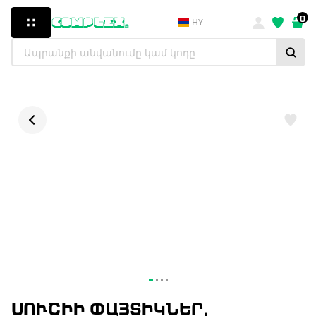
0
HY
ՍՈՒՇԻԻ ՓԱՅՏԻԿՆԵՐ,