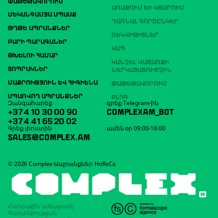
ՓԱԹԵԹԱՎՈՐՈՒՄ
ԱՌԱՔՈՒՄ ԵՒ ՎՃԱՐՈՒՄ
ՄԵԿԱՆԳԱՄՅԱ ՍՊԱՍՔ
ԴԱՌՆԱԼ ԳՈՐԾԸՆԿԵՐ
ԹՂԹԵ ԱՊՐԱՆՔՆԵՐ
ՌԵԿՎԻԶԻՏՆԵՐ
ԲԱՐԻ ՊԱՐԱԳԱՆԵՐ
ԿԱՊ
ԹԽԵԼՈՒ ՀԱՄԱՐ
ԿԱՆՉԵԼ ՎԱՃԱՌՔԻ
ՏՈՊՐԱԿՆԵՐ
ՆԵՐԿԱՅԱՑՈՒՑՉԻՆ
ՄԱՔՐՈՒԹՅՈՒՆ ԵՎ ՀԻԳԻԵՆԱ
ՓԱԹԵԹԱՎՈՐՈՒՄ
ՍՊԱՌՎՈՂ ԱՊՐԱՆՔՆԵՐ
ԲԼՈԳ
Զանգահարեք
գրեք Telegram-ին
+374 10 30 00 90
COMPLEXAM_BOT
+374 41 65 20 02
Գրեք փոստին
ամեն օր 09:00-18:00
SALES@COMPLEX.AM
© 2026 Complex-Ապրանքներ HoReCa
Հանրային առաջարկ
Գաղտնիության