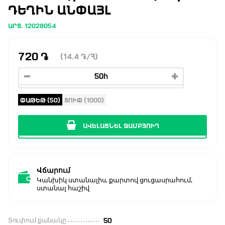
ԴԵՂԻՆ ԱՆՓԱՅԼ
ԱՐՏ. 12028054
720
֏
(14.4
֏
/Հ)
ՓԱԹԵԹ (50)
ՏՈՒՓ (1000)
ԱՎԵԼԱՑՆԵԼ ԶԱՄԲՅՈՒՂ
Վճարում
Կանխիկ ստանալիս, քարտով ցուցասրահում,
ստանալ հաշիվ
Տուփում քանակը
50