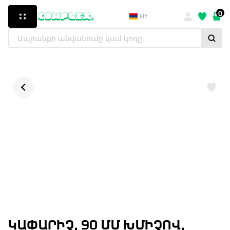
0
HY
ԿԱՓԱՐԻՉ, 90 ՄՄ ԽՄԻՉՈՎ,