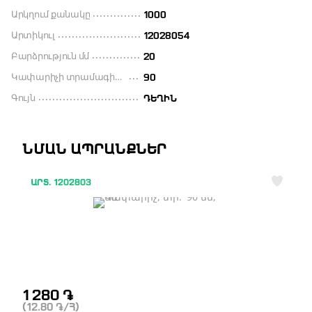
Արկղում քանակը
1000
Արտիկուլ
12028054
Բարձրություն մմ
20
Կափարիչի տրամագիծը մլ
90
Գույն
ԴԵՂԻՆ
ՆՄԱՆ ԱՊՐԱՆՔՆԵՐ
ԱՐՏ. 1202803
1 280
֏
(12.80
֏
/Հ)