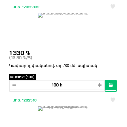
ԱՐՏ. 12025332
1 330
֏
(13.30
֏
/Հ)
Կափարիչ փականով, տր.՝80 մմ, սպիտակ
ՓԱԹԵԹ (100)
ԱՐՏ. 1202510