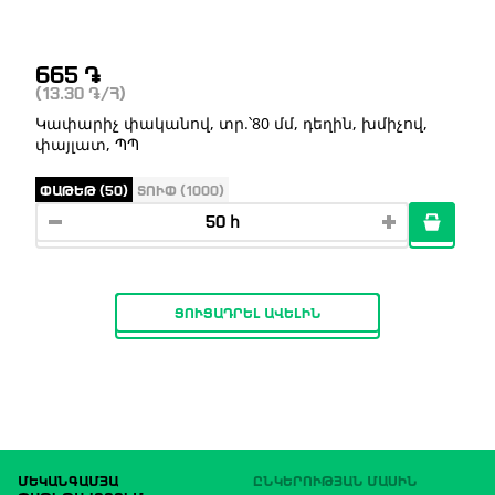
665
֏
(13.30
֏
/Հ)
Կափարիչ փականով, տր.՝80 մմ, դեղին, խմիչով,
փայլատ, ՊՊ
ՓԱԹԵԹ (50)
ՏՈՒՓ (1000)
ՑՈՒՑԱԴՐԵԼ ԱՎԵԼԻՆ
ՄԵԿԱՆԳԱՄՅԱ
ԸՆԿԵՐՈՒԹՅԱՆ ՄԱՍԻՆ