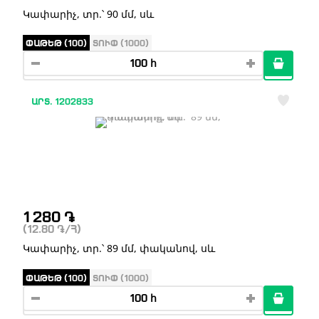
Կափարիչ, տր.՝ 90 մմ, սև
ՓԱԹԵԹ (100)
ՏՈՒՓ (1000)
ԱՐՏ. 1202833
1 280
֏
(12.80
֏
/Հ)
Կափարիչ, տր.՝ 89 մմ, փականով, սև
ՓԱԹԵԹ (100)
ՏՈՒՓ (1000)