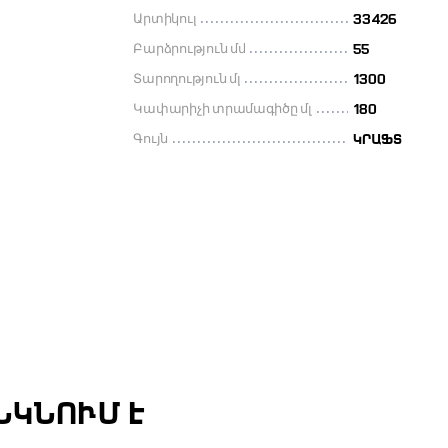
Արտիկուլ
33426
Բարձրություն մմ
55
Տարողություն մլ
1300
Կափարիչի տրամագիծը մլ
180
Գույն
ԿՐԱՖՏ
ՆԿՆՈՒՄ Է