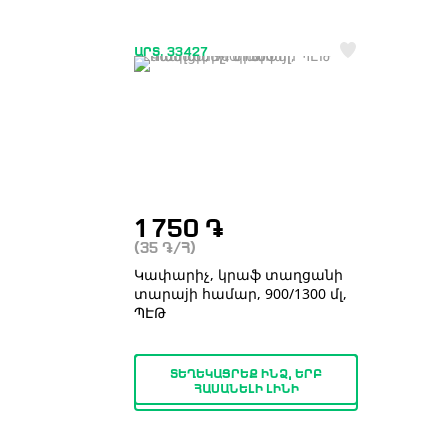
ԱՐՏ. 33427
1 750
֏
(35
֏
/Հ)
Կափարիչ, կրաֆ տաղցանի
տարաjի համար, 900/1300 մլ,
ՊԷԹ
ՏԵՂԵԿԱՑՐԵՔ ԻՆՁ, ԵՐԲ
ՀԱՍԱՆԵԼԻ ԼԻՆԻ