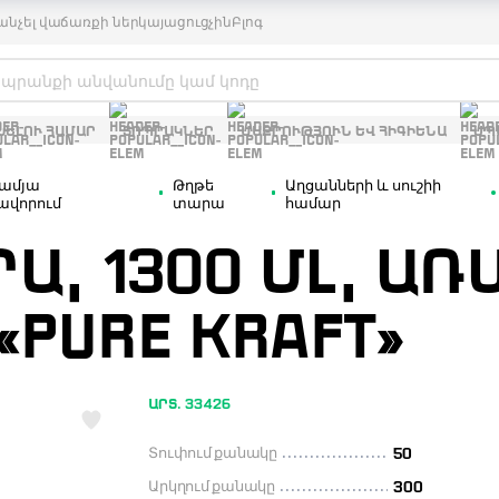
անչել վաճառքի ներկայացուցչին
Բլոգ
ԽԵԼՈՒ ՀԱՄԱՐ
ՏՈՊՐԱԿՆԵՐ
ՄԱՔՐՈՒԹՅՈՒՆ ԵՎ ՀԻԳԻԵՆԱ
ՍՊ
ամյա
Թղթե
Աղցանների և սուշիի
վորում
տարա
համար
Ա, 1300 ՄԼ, ԱՌ
«PURE KRAFT»
ԱՐՏ. 33426
Տուփում քանակը
50
Արկղում քանակը
300