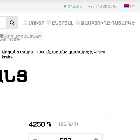
Երևան
HY
+374 10 30 00 90
ՄՈՒՏՔ
ԸՆՏՐՅԱԼ
ԶԱՄԲՅՈՒՂԸ ԴԱՏԱՐԿ Է
ԱՌՎՈՂ ԱՊՐԱՆՔՆԵՐ
Աղցանի տարա, 1300 մլ, առանց կափարիչի, «Pure
kraft»
ԱՆՑ
4250
֏
(85
֏
/Հ)