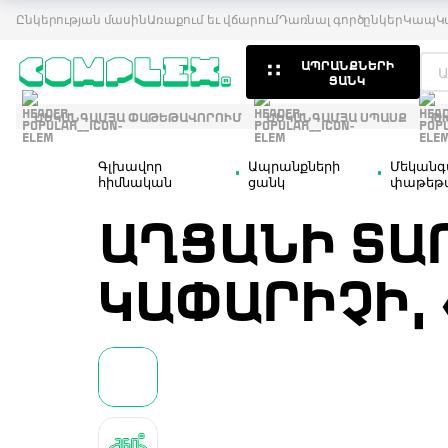
Ընկերության մասին
Առաքում եւ վճարում
Դառնալ գործընկեր
Կապ
Կ
ԱՊՐԱՆՔՆԵՐԻ
ՑԱՆԿ
ՄԵԿԱՆԳԱՄՅԱ ՓԱԹԵԹԱՎՈՐՈՒՄ
ՄԵԿԱՆԳԱՄՅԱ ՍՊԱՍՔ
Թ
Գլխավոր
Ապրանքների
Մեկանգ
հիմնական
ցանկ
փաթեթա
ԱՂՑԱՆԻ ՏԱՐ
ԿԱՓԱՐԻՉԻ, 