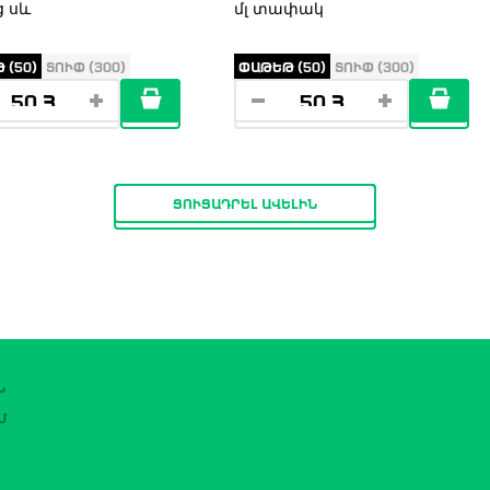
ց սև
մլ տափակ
 (50)
ՏՈՒՓ (300)
ՓԱԹԵԹ (50)
ՏՈՒՓ (300)
ՑՈՒՑԱԴՐԵԼ ԱՎԵԼԻՆ
Ն
Մ