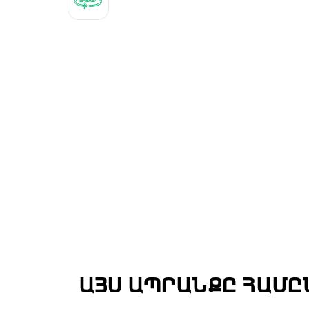
ԱՅՍ ԱՊՐԱՆՔԸ ՀԱՄԸ