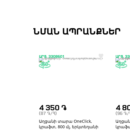
ՆՄԱՆ ԱՊՐԱՆՔՆԵՐ
ԱՐՏ. 3308601
ԱՐՏ. 3
4 350
֏
4 8
(87
֏
/Հ)
(96
֏
/
Աղցանի տարա OneClick,
Աղցան
կրաֆտ, 800 մլ, երկտեղանի
կրաֆտ