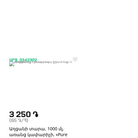
ԱՐՏ. 3342302
3 250
֏
(65
֏
/Հ)
Աղցանի տարա, 1000 մլ,
առանց կափարիչի, «Pure