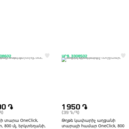
308602
ԱՐՏ. 3308502
00
֏
1 950
֏
Հ)
(39
֏
/Հ)
ի տարա OneClick,
Թղթե կափարիչ աղցանի
, 800 մլ, երկտեղանի,
տարայի համար OneClick, 800