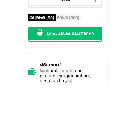
ՓԱԹԵԹ (50)
ՏՈՒՓ (300)
ԱՎԵԼԱՑՆԵԼ ԶԱՄԲՅՈՒՂ
Վճարում
Կանխիկ ստանալիս,
քարտով ցուցասրահում,
ստանալ հաշիվ