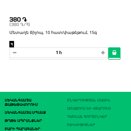
380
֏
(380
֏
/Հ)
Մետաղե ճիլոպ, 10 հատ/փաթեթում, 15գ
Հ
ՄԵԿԱՆԳԱՄՅԱ
ԸՆԿԵՐՈՒԹՅԱՆ ՄԱՍԻՆ
ՓԱԹԵԹԱՎՈՐՈՒՄ
ԱՌԱՔՈՒՄ ԵՒ ՎՃԱՐՈՒՄ
ՄԵԿԱՆԳԱՄՅԱ ՍՊԱՍՔ
ԴԱՌՆԱԼ ԳՈՐԾԸՆԿԵՐ
ԹՂԹԵ ԱՊՐԱՆՔՆԵՐ
ՌԵԿՎԻԶԻՏՆԵՐ
ԲԱՐԻ ՊԱՐԱԳԱՆԵՐ