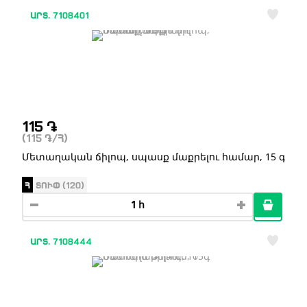
ԱՐՏ. 7108401
115
֏
(115
֏
/Հ)
Մետաղական ճիլոպ, սպասք մաքրելու համար, 15 գ
Հ
ՏՈՒՓ (120)
ԱՐՏ. 7108444