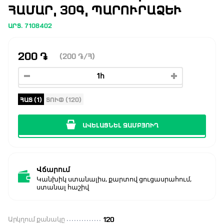
ՀԱՄԱՐ, 30Գ, ՊԱՐՈՒՐԱՁԵՒ
ԱՐՏ. 7108402
200
֏
(200
֏
/Հ)
ՀԱՏ (1)
ՏՈՒՓ (120)
ԱՎԵԼԱՑՆԵԼ ԶԱՄԲՅՈՒՂ
Վճարում
Կանխիկ ստանալիս, քարտով ցուցասրահում,
ստանալ հաշիվ
Արկղում քանակը
120