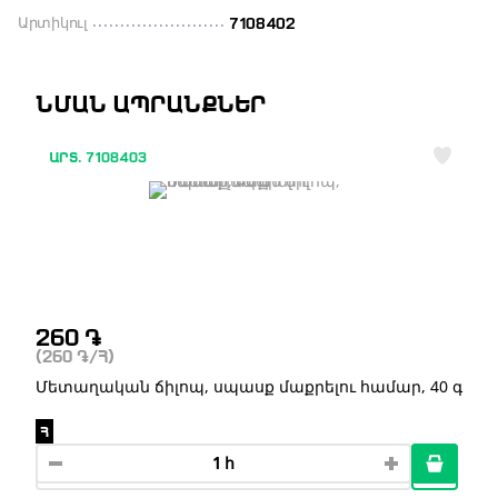
Արտիկուլ
7108402
ՆՄԱՆ ԱՊՐԱՆՔՆԵՐ
ԱՐՏ. 7108403
260
֏
(260
֏
/Հ)
Մետաղական ճիլոպ, սպասք մաքրելու համար, 40 գ
Հ