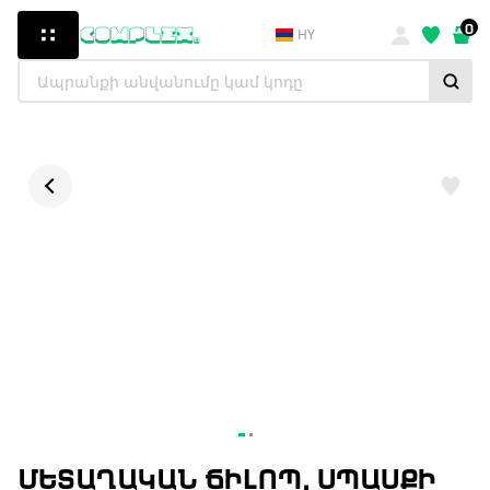
0
HY
ՄԵՏԱՂԱԿԱՆ ՃԻԼՈՊ, ՍՊԱՍՔԻ