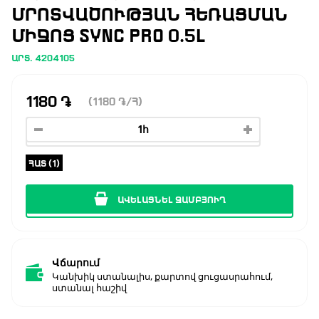
ՐՈՏՎԱԾՈՒԹՅԱՆ ՀԵՌԱՑՄԱՆ Մ
ԻՋՈՑ SYNC PRO 0.5Լ
ԱՐՏ. 4204105
1180
֏
(1180
֏
/Հ)
ՀԱՏ (1)
ԱՎԵԼԱՑՆԵԼ ԶԱՄԲՅՈՒՂ
Վճարում
Կանխիկ ստանալիս, քարտով ցուցասրահում,
ստանալ հաշիվ