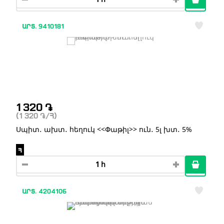
ԱՐՏ. 9410181
1 320
֏
(1 320
֏
/Հ)
Սպիտ․ ախտ․ հեղուկ <<Փաթիլ>> ուն․ 5լ խտ․ 5%
Հ
ԱՐՏ. 4204106