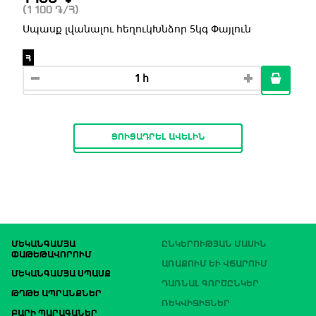
(1 100
֏
/Հ)
Սպասք լվանալու հեղուկԽնձոր 5կգ Փայլուն
Հ
ՑՈՒՑԱԴՐԵԼ ԱՎԵԼԻՆ
ՄԵԿԱՆԳԱՄՅԱ
ԸՆԿԵՐՈՒԹՅԱՆ ՄԱՍԻՆ
ՓԱԹԵԹԱՎՈՐՈՒՄ
ԱՌԱՔՈՒՄ ԵՒ ՎՃԱՐՈՒՄ
ՄԵԿԱՆԳԱՄՅԱ ՍՊԱՍՔ
ԴԱՌՆԱԼ ԳՈՐԾԸՆԿԵՐ
ԹՂԹԵ ԱՊՐԱՆՔՆԵՐ
ՌԵԿՎԻԶԻՏՆԵՐ
ԲԱՐԻ ՊԱՐԱԳԱՆԵՐ