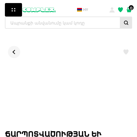
0
HY
ՃԱՐՊՈՏՎԱԾՈՒԹՅԱՆ ԵՒ Մ