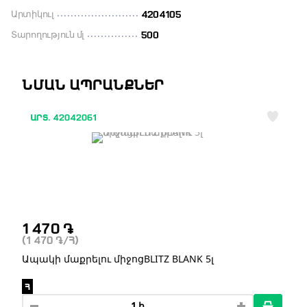
Արտիկուլ
4204105
Տարողություն մլ
500
ՆՄԱՆ ԱՊՐԱՆՔՆԵՐ
ԱՐՏ. 42042061
1 470
֏
(1 470
֏
/Հ)
Ապակի մաքրելու միջոցBLITZ BLANK 5լ
Հ