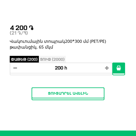
4 200
֏
(21
֏
/Հ)
Վակուումային տոպրակ200*300 մմ (PET/PE)
թափանցիկ, 65 մկմ
ՓԱԹԵԹ (200)
ՏՈՒՓ (2000)
ՑՈՒՑԱԴՐԵԼ ԱՎԵԼԻՆ