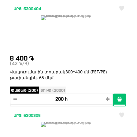
ԱՐՏ. 6300404
8 400
֏
(42
֏
/Հ)
Վակուումային տոպրակ300*400 մմ (PET/PE)
թափանցիկ, 65 մկմ
ՓԱԹԵԹ (200)
ՏՈՒՓ (2000)
ԱՐՏ. 6300305