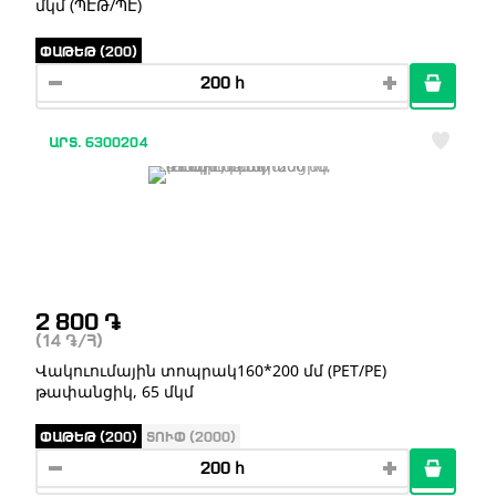
մկմ (ՊԷԹ/ՊԷ)
ՓԱԹԵԹ (200)
ԱՐՏ. 6300204
2 800
֏
(14
֏
/Հ)
Վակուումային տոպրակ160*200 մմ (PET/PE)
թափանցիկ, 65 մկմ
ՓԱԹԵԹ (200)
ՏՈՒՓ (2000)