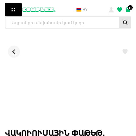
0
HY
ՎԱԿՈՒՈՒՄԱՅԻՆ ՓԱԹԵԹ,