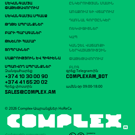
ՄԵԿԱՆԳԱՄՅԱ
ԸՆԿԵՐՈՒԹՅԱՆ ՄԱՍԻՆ
ՓԱԹԵԹԱՎՈՐՈՒՄ
ԱՌԱՔՈՒՄ ԵՒ ՎՃԱՐՈՒՄ
ՄԵԿԱՆԳԱՄՅԱ ՍՊԱՍՔ
ԴԱՌՆԱԼ ԳՈՐԾԸՆԿԵՐ
ԹՂԹԵ ԱՊՐԱՆՔՆԵՐ
ՌԵԿՎԻԶԻՏՆԵՐ
ԲԱՐԻ ՊԱՐԱԳԱՆԵՐ
ԿԱՊ
ԹԽԵԼՈՒ ՀԱՄԱՐ
ԿԱՆՉԵԼ ՎԱՃԱՌՔԻ
ՏՈՊՐԱԿՆԵՐ
ՆԵՐԿԱՅԱՑՈՒՑՉԻՆ
ՄԱՔՐՈՒԹՅՈՒՆ ԵՎ ՀԻԳԻԵՆԱ
ՓԱԹԵԹԱՎՈՐՈՒՄ
ՍՊԱՌՎՈՂ ԱՊՐԱՆՔՆԵՐ
ԲԼՈԳ
Զանգահարեք
գրեք Telegram-ին
+374 10 30 00 90
COMPLEXAM_BOT
+374 41 65 20 02
Գրեք փոստին
ամեն օր 09:00-18:00
SALES@COMPLEX.AM
© 2026 Complex-Ապրանքներ HoReCa
Հանրային առաջարկ