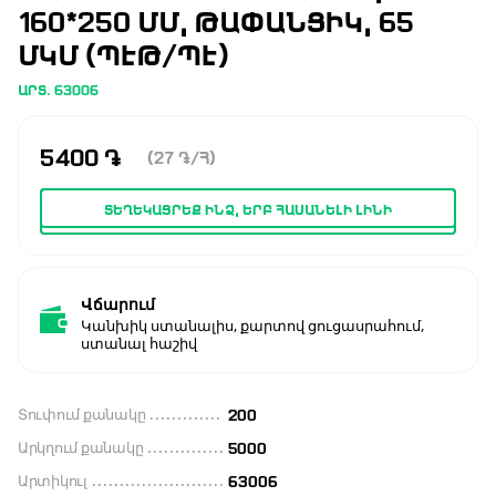
160*250 ՄՄ, ԹԱՓԱՆՑԻԿ, 65
ՄԿՄ (ՊԷԹ/ՊԷ)
ԱՐՏ. 63006
5400
֏
(27
֏
/Հ)
ՏԵՂԵԿԱՑՐԵՔ ԻՆՁ, ԵՐԲ ՀԱՍԱՆԵԼԻ ԼԻՆԻ
Վճարում
Կանխիկ ստանալիս, քարտով ցուցասրահում,
ստանալ հաշիվ
Տուփում քանակը
200
Արկղում քանակը
5000
Արտիկուլ
63006