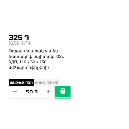
325
֏
(6.50
֏
/Հ)
Թղթյա տոպրակ V-աձև
հատակով, սպիտակ, 40գ,
ЭДП, 110 х 50 х 150
մմ(Կարտոֆիլ ֆրի)
ՓԱԹԵԹ (50)
ՏՈՒՓ (2000)