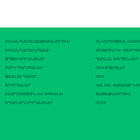
ՄԵԿԱՆԳԱՄՅԱ ՓԱԹԵԹԱՎՈՐՈՒՄ
ԸՆԿԵՐՈՒԹՅԱՆ ՄԱՍԻ
ՄԵԿԱՆԳԱՄՅԱ ՍՊԱՍՔ
ԱՌԱՔՈՒՄ ԵՒ ՎՃԱՐՈՒ
ԹՂԹԵ ԱՊՐԱՆՔՆԵՐ
ԴԱՌՆԱԼ ԳՈՐԾԸՆԿԵՐ
ԲԱՐԻ ՊԱՐԱԳԱՆԵՐ
ՌԵԿՎԻԶԻՏՆԵՐ
ԹԽԵԼՈՒ ՀԱՄԱՐ
ԿԱՊ
ՏՈՊՐԱԿՆԵՐ
ԿԱՆՉԵԼ ՎԱՃԱՌՔԻ Ն
ՄԱՔՐՈՒԹՅՈՒՆ ԵՎ ՀԻԳԻԵՆԱ
ՓԱԹԵԹԱՎՈՐՈՒՄ
ՍՊԱՌՎՈՂ ԱՊՐԱՆՔՆԵՐ
ԲԼՈԳ