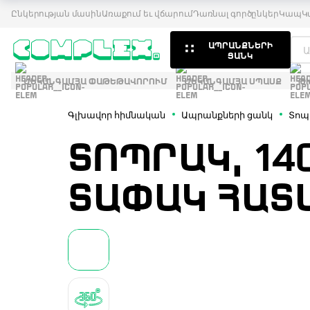
Ընկերության մասին
Առաքում եւ վճարում
Դառնալ գործընկեր
Կապ
Կ
ԱՊՐԱՆՔՆԵՐԻ
ՑԱՆԿ
ՄԵԿԱՆԳԱՄՅԱ ՓԱԹԵԹԱՎՈՐՈՒՄ
ՄԵԿԱՆԳԱՄՅԱ ՍՊԱՍՔ
Թ
Գլխավոր հիմնական
Ապրանքների ցանկ
Տոպ
ՏՈՊՐԱԿ, 14
ՏԱՓԱԿ ՀԱՏ