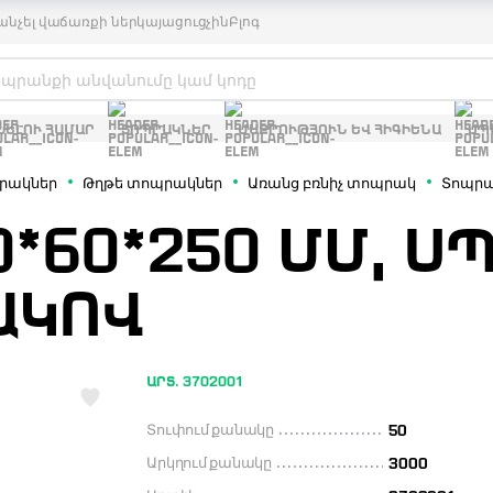
անչել վաճառքի ներկայացուցչին
Բլոգ
ԽԵԼՈՒ ՀԱՄԱՐ
ՏՈՊՐԱԿՆԵՐ
ՄԱՔՐՈՒԹՅՈՒՆ ԵՎ ՀԻԳԻԵՆԱ
ՍՊ
րակներ
Թղթե տոպրակներ
Առանց բռնիչ տոպրակ
Տոպրա
0*60*250 ՄՄ, Ս
ԱԿՈՎ
ԱՐՏ. 3702001
Տուփում քանակը
50
Արկղում քանակը
3000