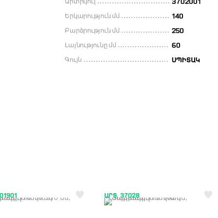
Արտիկուլ
3702001
Երկարություն մմ
140
Բարձրություն մմ
250
Լայնությունը մմ
60
Գույն
ՍՊԻՏԱԿ
01901
ԱՐՏ. 37028