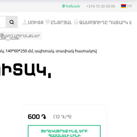
Երևան
HY
+374 10 30 00 90
ՄՈՒՏՔ
ԸՆՏՐՅԱԼ
ԶԱՄԲՅՈՒՂԸ ԴԱՏԱՐԿ Է
ԱՌՎՈՂ ԱՊՐԱՆՔՆԵՐ
կ, 140*60*250 մմ, սպիտակ, տափակ հատակով
ՊԻՏԱԿ,
600
֏
(12
֏
/Հ)
ՏԵՂԵԿԱՑՐԵՔ ԻՆՁ, ԵՐԲ
ՀԱՍԱՆԵԼԻ ԼԻՆԻ