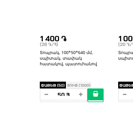
1 400
֏
1 0
(28
֏
/Հ)
(20
֏
/
Տոպրակ, 100*50*640 մմ,
Տոպրակ
սպիտակ, տափակ
սպիտ
հատակով, պատուհանով
ՓԱԹԵԹ (50)
ՏՈՒՓ (1000)
ՓԱԹԵԹ