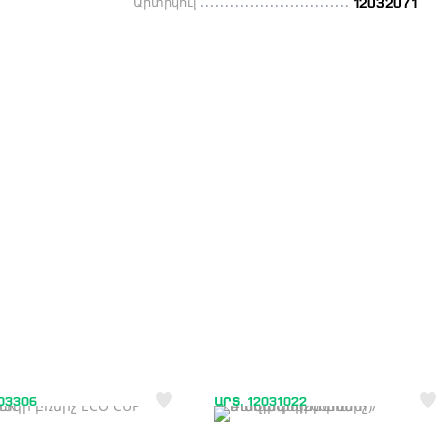
Արտիկուլ
12032071
203306
ԱՐՏ. 12031022