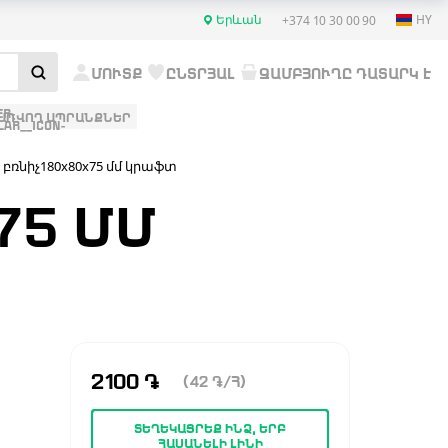
Երևան
HY
+374 10 30 00 90
ՄՈՒՏՔ
ԸՆՏՐՅԱԼ
ԶԱՄԲՅՈՒՂԸ ԴԱՏԱՐԿ Է
ԱՌՎՈՂ ԱՊՐԱՆՔՆԵՐ
բռնիչ180x80x75 մմ կրաֆտ
75 ՄՄ
2100
֏
(42
֏
/Հ)
ՏԵՂԵԿԱՑՐԵՔ ԻՆՁ, ԵՐԲ
ՀԱՍԱՆԵԼԻ ԼԻՆԻ