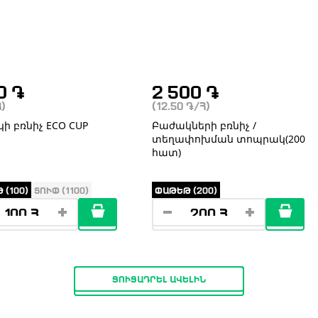
00
֏
2 500
֏
Հ)
(12.50
֏
/Հ)
ի բռնիչ ECO CUP
Բաժակների բռնիչ /
տեղափոխման տոպրակ(200
հատ)
 (100)
ՏՈՒՓ (1100)
ՓԱԹԵԹ (200)
ՑՈՒՑԱԴՐԵԼ ԱՎԵԼԻՆ