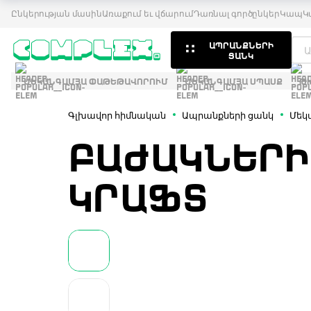
Ընկերության մասին
Առաքում եւ վճարում
Դառնալ գործընկեր
Կապ
Կ
ԱՊՐԱՆՔՆԵՐԻ
ՑԱՆԿ
ՄԵԿԱՆԳԱՄՅԱ ՓԱԹԵԹԱՎՈՐՈՒՄ
ՄԵԿԱՆԳԱՄՅԱ ՍՊԱՍՔ
Թ
Գլխավոր հիմնական
Ապրանքների ցանկ
Մեկ
ԲԱԺԱԿՆԵՐԻ
ԿՐԱՖՏ