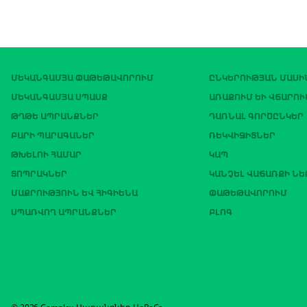
ՄԵԿԱՆԳԱՄՅԱ ՓԱԹԵԹԱՎՈՐՈՒՄ
ԸՆԿԵՐՈՒԹՅԱՆ ՄԱՍԻ
ՄԵԿԱՆԳԱՄՅԱ ՍՊԱՍՔ
ԱՌԱՔՈՒՄ ԵՒ ՎՃԱՐՈՒ
ԹՂԹԵ ԱՊՐԱՆՔՆԵՐ
ԴԱՌՆԱԼ ԳՈՐԾԸՆԿԵՐ
ԲԱՐԻ ՊԱՐԱԳԱՆԵՐ
ՌԵԿՎԻԶԻՏՆԵՐ
ԹԽԵԼՈՒ ՀԱՄԱՐ
ԿԱՊ
ՏՈՊՐԱԿՆԵՐ
ԿԱՆՉԵԼ ՎԱՃԱՌՔԻ Ն
ՄԱՔՐՈՒԹՅՈՒՆ ԵՎ ՀԻԳԻԵՆԱ
ՓԱԹԵԹԱՎՈՐՈՒՄ
ՍՊԱՌՎՈՂ ԱՊՐԱՆՔՆԵՐ
ԲԼՈԳ