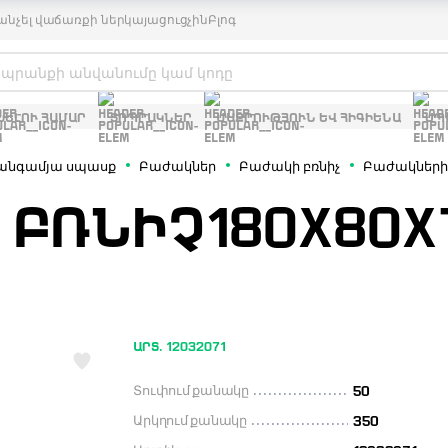
անչել վաճառքի ներկայացուցչին
Բլոգ
ԽԵԼՈՒ ՀԱՄԱՐ
ՏՈՊՐԱԿՆԵՐ
ՄԱՔՐՈՒԹՅՈՒՆ ԵՎ ՀԻԳԻԵՆԱ
ՍՊ
անգամյա սպասք
Բաժակներ
Բաժակի բռնիչ
Բաժակների 
 ԲՌՆԻՉ180X80X
ԱՐՏ. 12032071
Տուփում քանակը
50
Արկղում քանակը
350