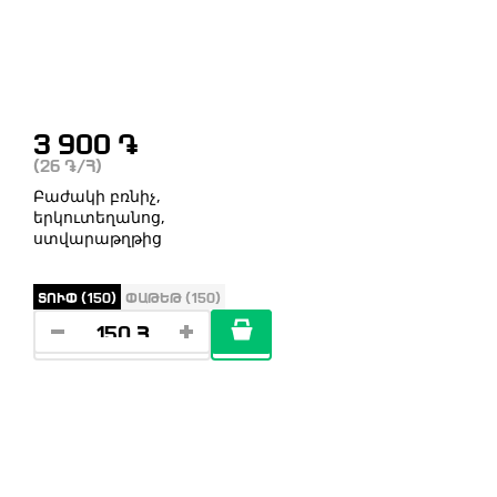
3 900
֏
(26
֏
/Հ)
Բաժակի բռնիչ,
երկուտեղանոց,
ստվարաթղթից
ՏՈՒՓ (150)
ՓԱԹԵԹ (150)