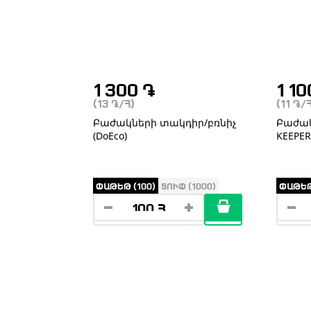
1 300
֏
1 1
(13
֏
/Հ)
(11
֏
/
Բաժակների տակդիր/բռնիչ
Բաժակ
(DoEco)
KEEPER
ՓԱԹԵԹ (100)
ՏՈՒՓ (1000)
ՓԱԹԵԹ