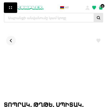
0
HY
ՏՈՊՐԱԿ, ԹՂԹԵ, ՍՊԻՏԱԿ,