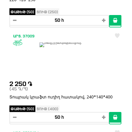
ՓԱԹԵԹ (50)
ՏՈՒՓ (250)
ԱՐՏ. 37009
2 250
֏
(45
֏
/Հ)
Տոպրակ կրաֆտ ուղիղ հատակով, 240*140*400
ՓԱԹԵԹ (50)
ՏՈՒՓ (400)