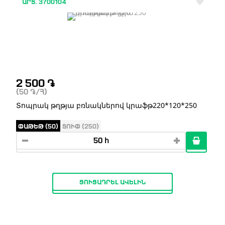
ԱՐՏ. 3700104
2 500
֏
(50
֏
/Հ)
Տոպրակ թղթյա բռնակներով կրաֆթ220*120*250
ՓԱԹԵԹ (50)
ՏՈՒՓ (250)
ՑՈՒՑԱԴՐԵԼ ԱՎԵԼԻՆ