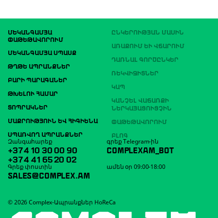
ՄԵԿԱՆԳԱՄՅԱ
ԸՆԿԵՐՈՒԹՅԱՆ ՄԱՍԻՆ
ՓԱԹԵԹԱՎՈՐՈՒՄ
ԱՌԱՔՈՒՄ ԵՒ ՎՃԱՐՈՒՄ
ՄԵԿԱՆԳԱՄՅԱ ՍՊԱՍՔ
ԴԱՌՆԱԼ ԳՈՐԾԸՆԿԵՐ
ԹՂԹԵ ԱՊՐԱՆՔՆԵՐ
ՌԵԿՎԻԶԻՏՆԵՐ
ԲԱՐԻ ՊԱՐԱԳԱՆԵՐ
ԿԱՊ
ԹԽԵԼՈՒ ՀԱՄԱՐ
ԿԱՆՉԵԼ ՎԱՃԱՌՔԻ
ՏՈՊՐԱԿՆԵՐ
ՆԵՐԿԱՅԱՑՈՒՑՉԻՆ
ՄԱՔՐՈՒԹՅՈՒՆ ԵՎ ՀԻԳԻԵՆԱ
ՓԱԹԵԹԱՎՈՐՈՒՄ
ՍՊԱՌՎՈՂ ԱՊՐԱՆՔՆԵՐ
ԲԼՈԳ
Զանգահարեք
գրեք Telegram-ին
+374 10 30 00 90
COMPLEXAM_BOT
+374 41 65 20 02
Գրեք փոստին
ամեն օր 09:00-18:00
SALES@COMPLEX.AM
© 2026 Complex-Ապրանքներ HoReCa