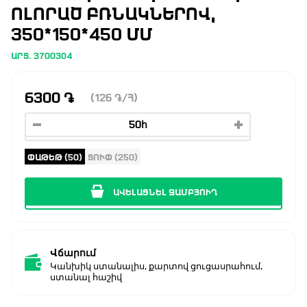
ՈԼՈՐԱԾ ԲՌՆԱԿՆԵՐՈՎ,
350*150*450 ՄՄ
ԱՐՏ. 3700304
6300
֏
(126
֏
/Հ)
ՓԱԹԵԹ (50)
ՏՈՒՓ (250)
ԱՎԵԼԱՑՆԵԼ ԶԱՄԲՅՈՒՂ
Վճարում
Կանխիկ ստանալիս, քարտով ցուցասրահում,
ստանալ հաշիվ